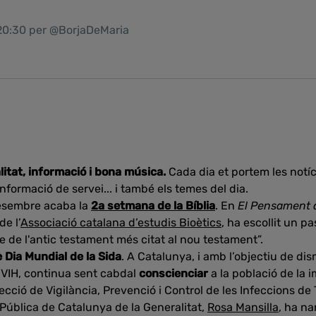
 20:30 per @BorjaDeMaria
litat, informació i bona música.
Cada dia et portem les notíc
nformació de servei... i també els temes del dia.
esembre acaba la
2a setmana de la Bíblia
. En
El Pensament d
de l’
Associació catalana d’estudis Bioètics
, ha escollit un pa
re de l'antic testament més citat al nou testament”.
 Dia Mundial de la Sida
. A Catalunya, i amb l’objectiu de di
 VIH, continua sent cabdal
conscienciar
a la població de la 
ecció de Vigilància, Prevenció i Control de les Infeccions de 
 Pública de Catalunya de la Generalitat,
Rosa Mansilla
, ha na