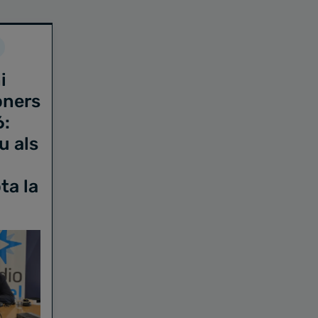
i
oners
6:
u als
ta la