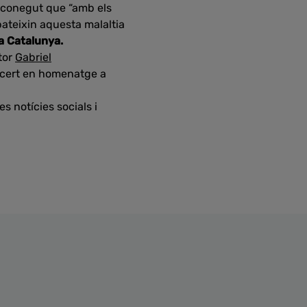
reconegut que “amb els
pateixin aquesta malaltia
a Catalunya.
ctor
Gabriel
cert en homenatge a
s notícies socials i