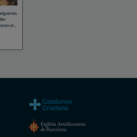
Falgueras,
aran el
a