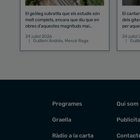
El geòleg subratlla que els estudis són
El canta
molt complets, encara que diu que en
dels gita
obres d'aquestes magnituds mai
per aque
existeix el risc zero
24 juliol 2026
24 juliol
Guillem Andrés
,
Mercè Raga
Guil
Programes
Qui som
Graella
Publicit
Ràdio a la carta
Contact