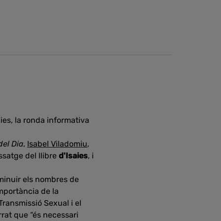
ies, la ronda informativa
el Dia
,
Isabel Viladomiu
,
ssatge del llibre
d'Isaies
, i
sminuir els nombres de
importància de la
Transmissió Sexual i el
rrat que “és necessari