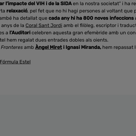
ar l’impacte del VIH i de la SIDA
en la nostra societat” i ha 
rta
relaxació
, pel fet que no hi hagi persones al voltant que 
també ha detallat que
cada any hi ha 800 noves infeccions 
 anys de la
Coral Sant Jordi
amb el filòleg, escriptor i tradu
es a
l’Auditori
celebren aquesta gran efemèride amb un con
tel hem regalat dues entrades dobles als oients.
 Fronteres
amb
Àngel Miret
i Ignasi Miranda,
hem repassat le
 Fórmula Estel