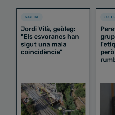
SOCIETAT
SOCIET
Jordi Vilà, geòleg:
Pere
"Els esvorancs han
grup
sigut una mala
l'et
coincidència"
però
rum