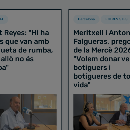
AT
Barcelona
ENTREVISTES
t Reyes: "Hi ha
Meritxell i Anton
s que van amb
Falgueras, preg
iqueta de rumba,
de la Mercè 202
 allò no és
"Volem donar ve
ba"
botiguers i
botigueres de to
vida"