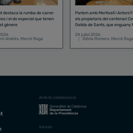
nt destaca la rumba de carrer
Parlem amb Meritxell i Antoni 
nos i el do especial que tenen
els propietaris del centenari Celler
st gènere
Gelida de Sants, que enguany f
pregó de la Mercè
 2026
24 juliol 2026
lem Andrés
,
Mercè Raga
Glòria Romero
,
Mercè Rag
Amb la col·laboració
at
Xarxes
e