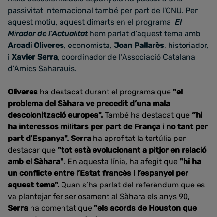
passivitat internacional també per part de l'ONU. Per
aquest motiu, aquest dimarts en el programa
El
Mirador de l’Actualitat
hem parlat d’aquest tema amb
Arcadi Oliveres
, economista,
Joan Pallarès
, historiador,
i
Xavier Serra
, coordinador de l’Associació Catalana
d’Amics Saharauis.
Oliveres
ha destacat durant el programa que
"el
problema del Sàhara ve precedit d’una mala
descolonització europea".
També ha destacat que
‘’hi
ha interessos militars per part de França i no tant per
part d’Espanya".
Serra
ha aprofitat la tertúlia per
destacar que
"tot està evolucionant a pitjor en relació
amb el Sàhara"
. En aquesta línia, ha afegit que
"hi ha
un conflicte entre l’Estat francès i l’espanyol per
aquest tema".
Quan s’ha parlat del referèndum que es
va plantejar fer seriosament al Sàhara els anys 90,
Serra
ha comentat que
"els acords de Houston que