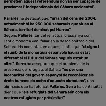
permetien aquest referèndum no van ser capaços de
proclamar l’ independència del Sàhara occidental".
Pallarès
ha destacat que,
"arran del cens del 2004,
actualment hi ha 250.000 saharauis que viuen al
Sàhara, territori dominat pel Marroc''
.
Segons
Pallarès
, tant el rei actual d’Espanya com
l’antic monarca van fallar en la descolonització del
Sàhara. Ha comentat, en aquest sentit, que
"el signe i
el rumb de la monarquia espanyola hauria estat
diferent si el futur del Sàhara hagués estat un
altre"
.
Serra
ha assegurat que el problema de la
presència de refugiats al Sàhara
"és per una
incapacitat del govern espanyol de reconèixer els
drets humans de molts d’aquests ciutadans",
una
afirmació que ha reforçat
Pallarès. Serra
ha continuitat
dient que
"els refugiats del Sàhara són com els
nostres refugiats per pròximitat’’.