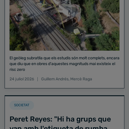
El geòleg subratlla que els estudis són molt complets, encara
que diu que en obres d'aquestes magnituds mai existeix el
risc zero
24 juliol 2026
Guillem Andrés
,
Mercè Raga
SOCIETAT
Peret Reyes: "Hi ha grups que
van amb l'etiqueta de rumba,