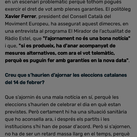
en un escenari problemàtic perquè tothom pogués
exercir el dret de vot amb plenes garanties. El politòleg
Xavier Ferrer
, president del Consell Català del
Moviment Europeu, ha assegurat aquest dimecres, en
una entrevista al programa El Mirador de l'actualitat de
Ràdio Estel, que
"l'ajornament no és una bona notícia"
i que,
"si es produeix, ha d'anar acompanyat de
mesures alternatives, com ara el vot telemàtic,
perquè es puguin fer amb garanties en la nova data"
.
Creu que s’haurien d’ajornar les eleccions catalanes
del 14 de febrer?
Que s'ajornin és una mala notícia en sí, perquè les
eleccions s'haurien de celebrar el dia en què estan
previstes. Però certament hi ha una situació sanitària
que ho aconsella ara, i després els partits i les
institucions s'hi han de posar d'acord. Però si s'ajornen,
no ha de ser un retard massa llarg en el temps, perquè