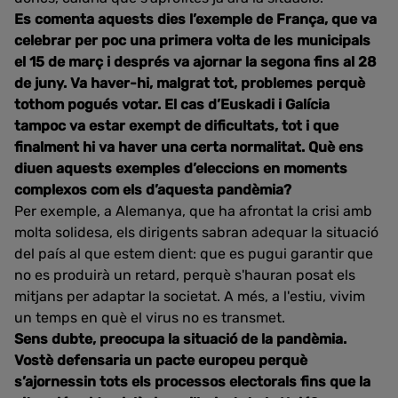
Es comenta aquests dies l’exemple de França, que va
celebrar per poc una primera volta de les municipals
el 15 de març i després va ajornar la segona fins al 28
de juny. Va haver-hi, malgrat tot, problemes perquè
tothom pogués votar. El cas d’Euskadi i Galícia
tampoc va estar exempt de dificultats, tot i que
finalment hi va haver una certa normalitat. Què ens
diuen aquests exemples d’eleccions en moments
complexos com els d’aquesta pandèmia?
Per exemple, a Alemanya, que ha afrontat la crisi amb
molta solidesa, els dirigents sabran adequar la situació
del país al que estem dient: que es pugui garantir que
no es produirà un retard, perquè s'hauran posat els
mitjans per adaptar la societat. A més, a l'estiu, vivim
un temps en què el virus no es transmet.
Sens dubte, preocupa la situació de la pandèmia.
Vostè defensaria un pacte europeu perquè
s’ajornessin tots els processos electorals fins que la