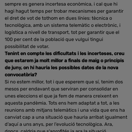
sempre es genera incertesa econòmica, i cal que hi
hagi hagut temps per trobar mecanismes per garantir
el dret de vot de tothom en dues línies: tècnica o
tecnològica, amb un sistema telemàtic o electrònic, i
logística a nivell de transport, tot per garantir que el
100 per cent de la població que vulgui tingui
possibilitat de votar.
Tenint en compte les dificultats i les incerteses, creu
que estarem ja molt millor a finals de maig o principis
de juny, on hi hauria les possibles dates de la nova
convocatòria?
Si no estem millor, tot i que esperem que sí, tenim dos
mesos per endavant que serviran per consolidar en
unes eleccions el que ja fem de manera creixent en
aquesta pandèmia. Tots ens hem adaptat a tot, a les
reunions amb mitjans telemàtics i una vida que ens ha
canviat cap a una situació que hauria arribat igualment
d'aquí a uns anys, per l'evolució tecnològica. Ara,
doncs, caldria que s'aprofités ja ara la situació.