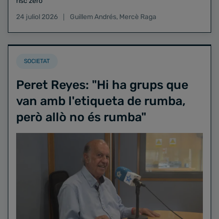
risc zero
24 juliol 2026
Guillem Andrés
,
Mercè Raga
SOCIETAT
Peret Reyes: "Hi ha grups que
van amb l'etiqueta de rumba,
però allò no és rumba"