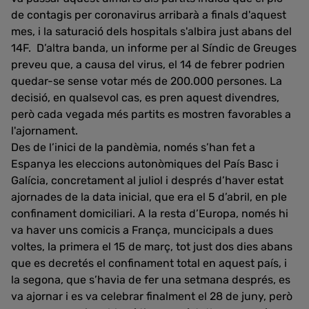
de contagis per coronavirus arribarà a finals d'aquest
mes, i la saturació dels hospitals s'albira just abans del
14F. D’altra banda, un informe per al Síndic de Greuges
preveu que, a causa del virus, el 14 de febrer podrien
quedar-se sense votar més de 200.000 persones. La
decisió, en qualsevol cas, es pren aquest divendres,
però cada vegada més partits es mostren favorables a
l'ajornament.
Des de l’inici de la pandèmia, només s’han fet a
Espanya les eleccions autonòmiques del País Basc i
Galícia, concretament al juliol i després d’haver estat
ajornades de la data inicial, que era el 5 d’abril, en ple
confinament domiciliari. A la resta d’Europa, només hi
va haver uns comicis a França, muncicipals a dues
voltes, la primera el 15 de març, tot just dos dies abans
que es decretés el confinament total en aquest país, i
la segona, que s’havia de fer una setmana després, es
va ajornar i es va celebrar finalment el 28 de juny, però