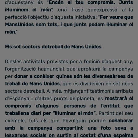
d’aquestany és “
Encén el teu compromís. Junts
il·luminem el món
”, una frase queexpressa a la
perfecció l’objectiu d’aquesta iniciativa: “
Fer veure que
MansUnides som tots, i que junts podem il·luminar el
món
.”
Els set sectors detreball de Mans Unides
Dinsles activitats previstes per a l’edició d’aquest any,
l’organització haanunciat que aprofitarà la campanya
per
donar a conèixer quines són les diversesàrees de
treball de Mans Unides
, que es divideixen en set nous
sectors detreball. A més, mitjançant testimonis arribats
d’Espanya i d’altres punts delplaneta, es
mostrarà el
compromís d’algunes persones de l’entitat que
treballena diari per “il·luminar el món”
. Partint del seu
exemple, tots els que hovulguin podran
col·laborar
amb la campanya compartint una foto seva a
lesxarxes socials on surtin al costat d’una espelma