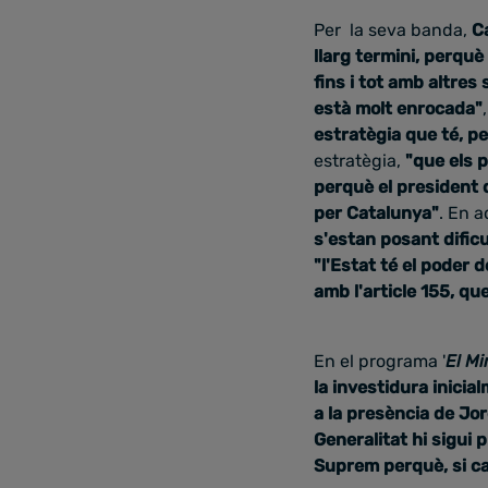
Per la seva banda,
C
llarg termini, perquè
fins i tot amb altre
està molt enrocada"
estratègia que té, p
estratègia,
"que els 
perquè el president d
per Catalunya"
. En a
s'estan posant dificu
"l'Estat té el poder d
amb l'article 155, que
En el programa '
El Mi
la investidura inicia
a la presència de Jor
Generalitat hi sigui 
Suprem perquè, si ca