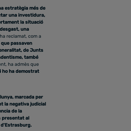
una estratègia més de
ctar una investidura,
ertament la situació
 desgast, una
ha reclamat, com a
s, que passaven
eneralitat, de Junts
endentisme, també
ment, ha admès que
l, i ho ha demostrat
talunya, marcada per
 la negativa judicial
ncia de la
s presentat al
 d'Estrasburg.