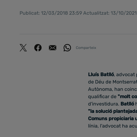
Publicat: 12/03/2018 23:59 Actualitzat: 13/10/202
Comparteix
Lluís Batlló
, advocat 
de Déu de Montserrat
Autònoma, han coinci
qualificar de
"molt co
d'investidura.
Batlló
"la solució plantejad
Comuns propiciaria un
línia, l'advocat ha a