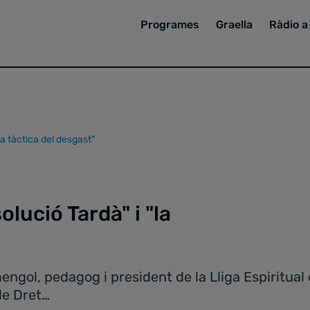
Programes
Graella
Ràdio a 
"la tàctica del desgast"
olució Tardà" i "la
mengol, pedagog i president de la Lliga Espiritua
de Dret…