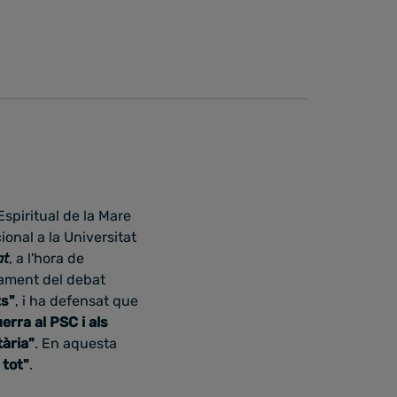
Espiritual de la Mare
ional a la Universitat
at
, a l'hora de
nament del debat
s"
, i ha defensat que
erra al PSC i als
tària"
. En aquesta
 tot"
.