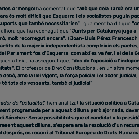
arles Armengol
ha comentat que
"allò que deia Tardà era 
 ara és molt difícil que Esquerra i els socialistes puguin pa
s suports que també necessitarien"
. Igualment ha dit que
"c
, alhora que ha reconegut que "
Junts per Catalunya juga al
erò, molt recorregut encara"
. I
Joan-Lluís Pérez Francesch
partits de la majoria independentista compleixin els pacte
el Parlament fos d'Esquerra, com així es va fer, i el de la G
questa línia, ha assegurat que,
"des de l'oposició a l'indep
ltats".
El professor de Dret Constitucional, en un altre mo
e debò, amb la llei vigent, la força policial i el poder judicia
 té tots els vessants, també el judicial"
.
rador de l'actualitat
', hem analitzat
la situació política a Ca
lment programada per a aquest dilluns però ajornada, davant
di Sánchez: Sense possibilitats que el candidat a la presidè
present aquest dilluns, s'espera ara la resolució d'un recur
l després, es recorri al Tribunal Europeu de Drets Humans