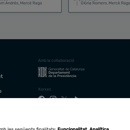
lem Andrés
,
Mercè Raga
Glòria Romero
,
Mercè Rag
Amb la col·laboració
at
Xarxes
e
Descarrega la nostra app
mb les següents finalitats:
Funcionalitat, Analítica
.