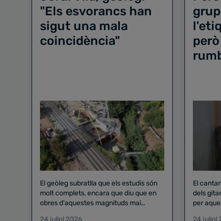
"Els esvorancs han
grup
sigut una mala
l'et
coincidència"
però
rum
El geòleg subratlla que els estudis són
El canta
molt complets, encara que diu que en
dels gita
obres d'aquestes magnituds mai
per aque
existeix el risc zero
24 juliol 2026
24 juliol