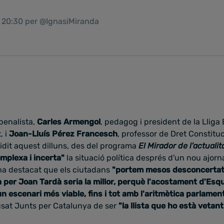
1 20:30 per @IgnasiMiranda
penalista,
Carles Armengol
, pedagog i president de la Lliga 
, i
Joan-Lluís Pérez Francesch
, professor de Dret Constituc
dit aquest dilluns, des del programa
El Mirador de l'actualit
mplexa i incerta"
la situació política després d'un nou ajor
ha destacat que els ciutadans
"portem mesos desconcertat
a per Joan Tardà seria la millor, perquè l'acostament d'Esqu
 escenari més viable, fins i tot amb l'aritmètica parlamen
cusat Junts per Catalunya de ser
"la llista que ho està vetant