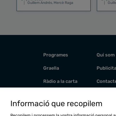
Guillem Andrés
,
Mercè Raga
Guil
Programes
Qui som
Graella
Publicit
Ràdio a la carta
Contact
Pòdcasts
Santoral
Informació que recopilem
Actualitat
Recopilem i processem la vostra informació personal a