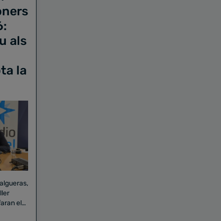
oners
6:
u als
ta la
Falgueras,
aran el