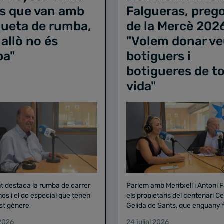
s que van amb
Falgueras, preg
iqueta de rumba,
de la Mercè 202
 allò no és
"Volem donar ve
ba"
botiguers i
botigueres de to
vida"
nt destaca la rumba de carrer
Parlem amb Meritxell i Antoni 
nos i el do especial que tenen
els propietaris del centenari Celler
st gènere
Gelida de Sants, que enguany f
pregó de la Mercè
 2026
24 juliol 2026