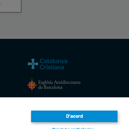
a
Avís legal
D'acord