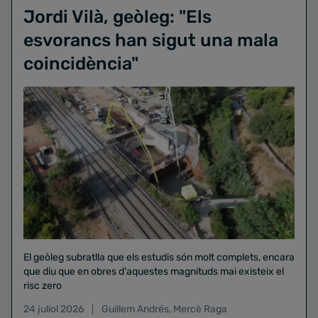
Jordi Vilà, geòleg: "Els
esvorancs han sigut una mala
coincidència"
El geòleg subratlla que els estudis són molt complets, encara
que diu que en obres d'aquestes magnituds mai existeix el
risc zero
24 juliol 2026
Guillem Andrés
,
Mercè Raga