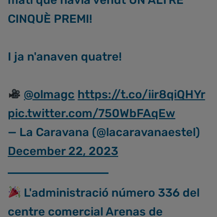
matí que havia venut UN ALTRE
CINQUÈ PREMI!
I ja n'anaven quatre!
@olmagc
https://t.co/iir8qiQHYr
pic.twitter.com/750WbFAqEw
— La Caravana (@lacaravanaestel)
December 22, 2023
L'administració número 336 del
centre comercial Arenas de