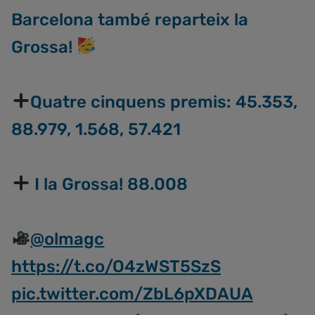
Barcelona també reparteix la
Grossa!
Quatre cinquens premis: 45.353,
88.979, 1.568, 57.421
I la Grossa! 88.008
@olmagc
https://t.co/O4zWST5SzS
pic.twitter.com/ZbL6pXDAUA