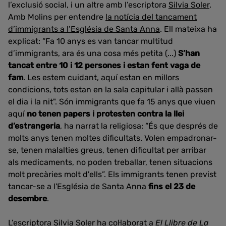
l’exclusió social, i un altre amb l’escriptora
Silvia Soler
.
Amb Molins per entendre
la notícia del tancament
d’immigrants a l’Església de Santa Anna
. Ell mateixa ha
explicat: “Fa 10 anys es van tancar multitud
d’immigrants, ara és una cosa més petita (...)
S’han
tancat entre 10 i 12 persones i estan fent vaga de
fam
. Les estem cuidant, aquí estan en millors
condicions, tots estan en la sala capitular i allà passen
el dia i la nit". Són immigrants que fa 15 anys que viuen
aquí
no tenen papers i protesten contra la llei
d’estrangeria
, ha narrat la religiosa: “És que després de
molts anys tenen moltes dificultats. Volen empadronar-
se, tenen malalties greus, tenen dificultat per arribar
als medicaments, no poden treballar, tenen situacions
molt precàries molt d'ells”. Els immigrants tenen previst
tancar-se a l'Església de Santa Anna
fins el 23 de
desembre
.
L’escriptora Silvia Soler ha col·laborat a
El Llibre de La