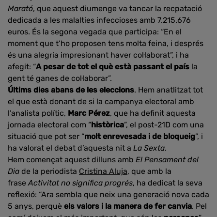
Marató
, que aquest diumenge va tancar la recpatació
dedicada a les malalties infeccioses amb 7.215.676
euros. És la segona vegada que participa: “En el
moment que t’ho proposen tens molta feina, i després
és una alegria impresionant haver col·laborat”, i ha
afegit: “
A pesar de tot el què està passant el país
la
gent té ganes de col·laborar”.
Últims dies abans de les eleccions
. Hem anatlitzat tot
el que està donant de si la campanya electoral amb
l’analista polític,
Marc Pérez
, que ha definit aquesta
jornada electoral com “
històrica
”, el post-21D com una
situació que pot ser “
molt enrevesada i de bloqueig
”, i
ha valorat el debat d’aquesta nit a
La Sexta
.
Hem començat aquest dilluns amb
El Pensament del
Dia
de la periodista
Cristina Aluja
, que amb la
frase
Activitat no significa progrés
, ha dedicat la seva
reflexió: “Ara sembla que neix una generació nova cada
5 anys, perquè
els valors i la manera de fer canvia
. Pel