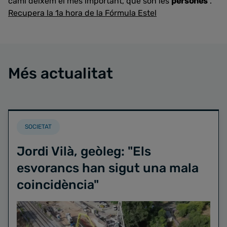
camí deixem el més important, que són les
persones
”.
Recupera la 1a hora de la Fórmula Estel
Més actualitat
SOCIETAT
Jordi Vilà, geòleg: "Els
esvorancs han sigut una mala
coincidència"