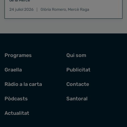
de la Mercè
24 juliol 2026
Glòria Romero
,
Mercè Raga
Programes
Qui som
Graella
Publicitat
Ràdio a la carta
Contacte
Pòdcasts
Santoral
Actualitat