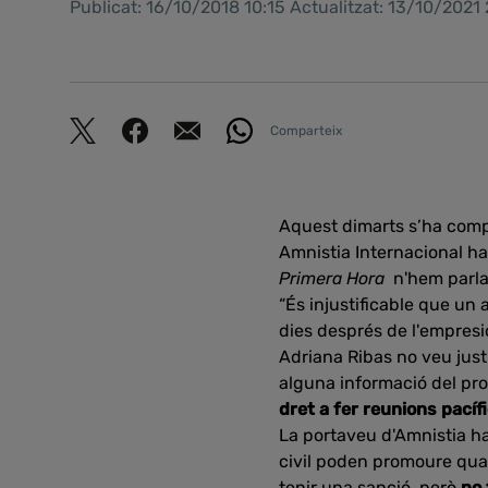
Publicat: 16/10/2018 10:15 Actualitzat: 13/10/2021
Comparteix
Aquest dimarts s’ha comp
Amnistia Internacional ha
Primera Hora
n'hem parl
“És injustificable que un 
dies després de l'empresi
Adriana Ribas no veu just
alguna informació del pro
dret a fer reunions pacíf
La portaveu d'Amnistia ha
civil poden promoure quals
tenir una sanció, però
no 