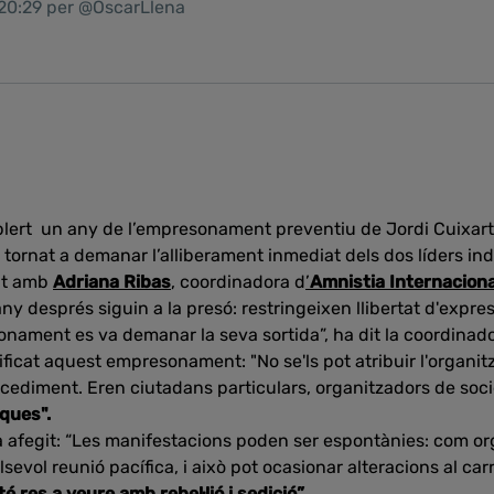
 20:29 per @OscarLlena
lert un any de l’empresonament preventiu de Jordi Cuixart 
 tornat a demanar l’alliberament inmediat dels dos líders ind
at amb
Adriana Ribas
, coordinadora d
’
Amnistia Internacion
any després siguin a la presó: restringeixen llibertat d'expres
onament es va demanar la seva sortida”, ha dit la coordinado
ificat aquest empresonament: "No se'ls pot atribuir l'organit
cediment. Eren ciutadans particulars, organitzadors de societ
iques".
 afegit: “Les manifestacions poden ser espontànies: com org
evol reunió pacífica, i això pot ocasionar alteracions al carre
té res a veure amb rebel·lió i sedició”.