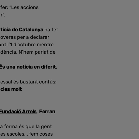
er: “Les accions
r”.
sticia de Catalunya
ha fet
Lloveras per a declarar
nt l’1 d’octubre mentre
endència. N’hem parlat de
És una notícia en diferit.
cessal és bastant confús:
cies molt
Fundació Arrels
,
Ferran
tra forma és que la gent
des escoles... fem coses