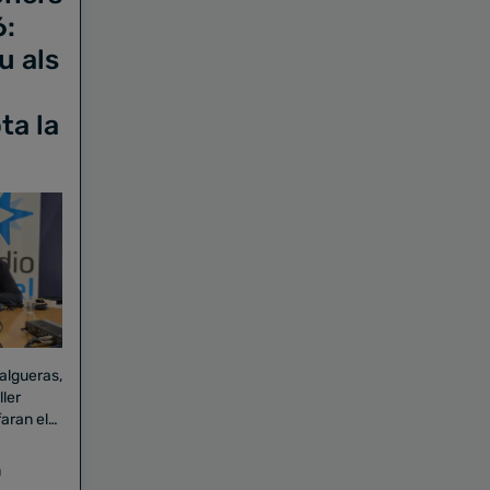
6:
u als
ta la
Falgueras,
aran el
a