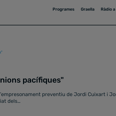
Programes
Graella
Ràdio a 
s"
unions pacífiques"
’empresonament preventiu de Jordi Cuixart i Jor
iat dels…