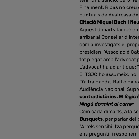
Finalment, Ribas no creu
puntuals de destrossa de mo
Citació Miquel Buch i Ne
Aquest dimarts també ens 
arribar al Conseller d’Inte
com a investigats el prop
presidien l’Associació Ca
tot plegat amb l’advocat 
L’advocat ha aclarit que:
El TSJC ho assumeix, no l
D’altra banda, Batlló ha 
Audiència Nacional, Supre
contradictòries. El lògic
Ningú dormint al carrer
Com cada dimarts, a la s
Busquets
, per parlar del
"Arrels sensibilitza perqu
ens pregunti, i responem t