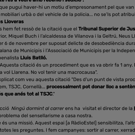
 que pugui haver-hi un motiu d’empresonament pel que van f
biliari urbà o del vehicle de la policia... no se’ls pot atribui
us Lloveras
hem fet ressò de la citació que el
Tribunal Superior de Ju
rior, Miquel Buch i l’alcaldessa de Vilanova i la Geltrú, Neus 
er 6 de novembre per suposat delicte de desobediència dura
talana de Municipis i l’Associació de Municipis per la Indep
penalista
Lluis Batlló.
 “Aquesta citació és un procediment que es va obrir fa 1 any.
a vol Llarena. No vol tenir una macrocausa".
explicat com veu aquesta citació "Des d'un punt de vista pro
m, TSJC, Cornellà...
processalment pot donar lloc a sentèn
 és que anés tot al TSJC
."
ecció
Ningú dormint al carrer
ens ha visitat el director de la
 problema del sensellarisme a casa nostra.
è és una missió. Aquest espai [a RàdioEstel] sensibilitza, l'al
otes les preguntes. I fem campanyes: sortir al carrer, xerra