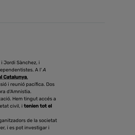
i Jordi Sànchez, i
ependentistes. A l'
A
al Catalunya
.
sió i reunió pacífica. Dos
ra d'Amnistia.
zació. Hem tingut accés a
at civil, i
tenien tot el
anitzadors de la societat
r, i es pot investigar i