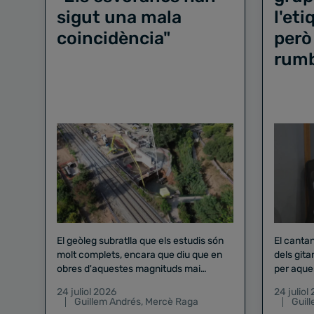
sigut una mala
l'et
coincidència"
però
rum
El geòleg subratlla que els estudis són
El canta
molt complets, encara que diu que en
dels gita
obres d'aquestes magnituds mai
per aque
existeix el risc zero
24 juliol 2026
24 juliol
Guillem Andrés
,
Mercè Raga
Guil