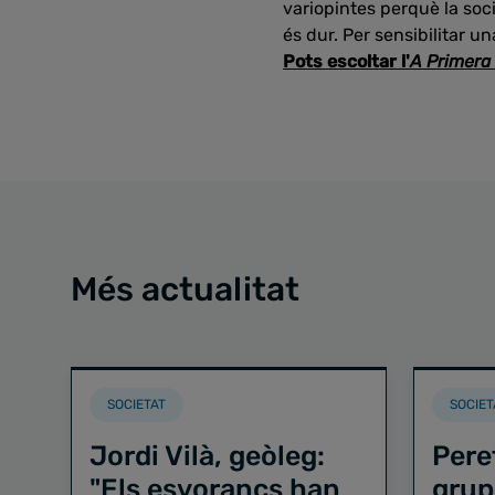
variopintes perquè la soc
és dur. Per sensibilitar u
Pots escoltar l'
A Primera
Més actualitat
SOCIETAT
SOCIET
Jordi Vilà, geòleg:
Pere
"Els esvorancs han
grup