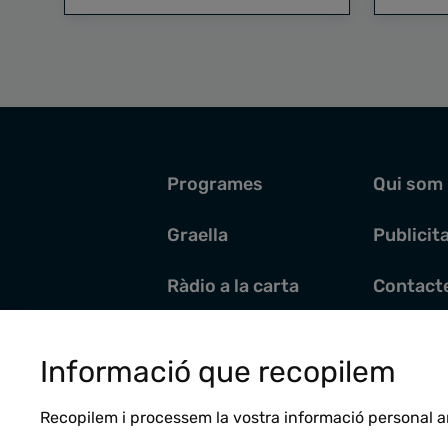
Programes
Qui som
Graella
Publicit
Ràdio a la carta
Contact
Pòdcasts
Santoral
Informació que recopilem
Actualitat
Recopilem i processem la vostra informació personal a