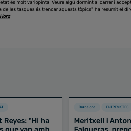
ietat és molt variopinta. Veure algú dormint al carrer i acc
na de les tasques és trencar aquests tòpics", ha resumit el dir
 Hora
AT
Barcelona
ENTREVISTES
t Reyes: "Hi ha
Meritxell i Anton
s que van amb
Falgueras, preg