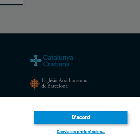
Avís legal
D'acord
Canvia les preferències…