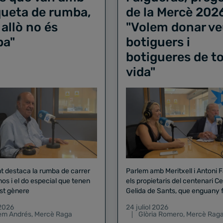
iqueta de rumba,
de la Mercè 202
 allò no és
"Volem donar ve
ba"
botiguers i
botigueres de to
vida"
nt destaca la rumba de carrer
Parlem amb Meritxell i Antoni 
nos i el do especial que tenen
els propietaris del centenari Celler
st gènere
Gelida de Sants, que enguany f
pregó de la Mercè
 2026
24 juliol 2026
lem Andrés
,
Mercè Raga
Glòria Romero
,
Mercè Rag