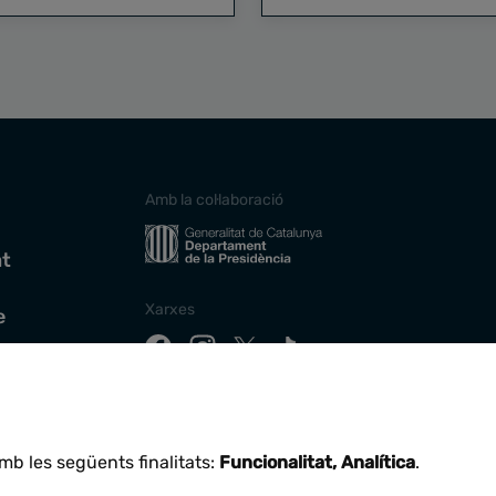
Amb la col·laboració
at
Xarxes
e
Descarrega la nostra app
mb les següents finalitats:
Funcionalitat, Analítica
.