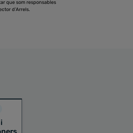
eptar que som responsables
ector d’Arrels.
i
oners