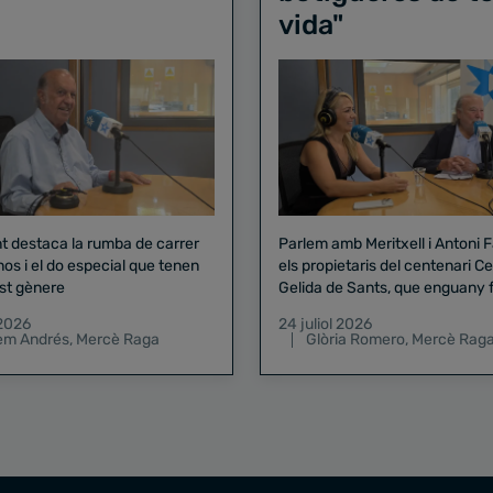
vida"
nt destaca la rumba de carrer
Parlem amb Meritxell i Antoni 
nos i el do especial que tenen
els propietaris del centenari Celler
st gènere
Gelida de Sants, que enguany f
pregó de la Mercè
 2026
24 juliol 2026
lem Andrés
,
Mercè Raga
Glòria Romero
,
Mercè Rag