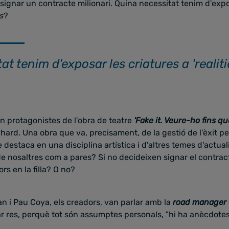
e signar un contracte milionari. Quina necessitat tenim d'expo
s
?
t tenim d'exposar les criatures a 'realitie
n protagonistes de l'obra de teatre
'Fake it. Veure-ho fins que
lyhard. Una obra que va, precisament, de la gestió de l'èxit pe
staca en una disciplina artística i d'altres temes d'actualita
o de nosaltres com a pares? Si no decideixen signar el contrac
ors en la filla? O no?
ran i Pau Coya, els creadors, van parlar amb la
road manager
r res, perquè tot són assumptes personals, "hi ha anècdotes