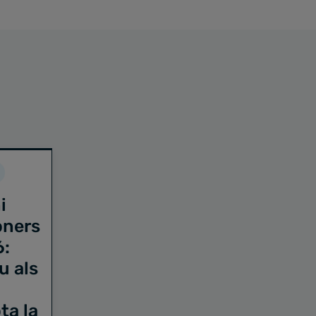
i
oners
6:
u als
ta la