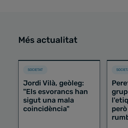
Més actualitat
SOCIETAT
SOCIET
Jordi Vilà, geòleg:
Pere
"Els esvorancs han
grup
sigut una mala
l'et
coincidència"
però
rum