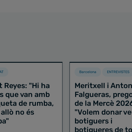
AT
Barcelona
ENTREVISTES
t Reyes: "Hi ha
Meritxell i Anton
s que van amb
Falgueras, preg
iqueta de rumba,
de la Mercè 202
 allò no és
"Volem donar ve
ba"
botiguers i
botigueres de to