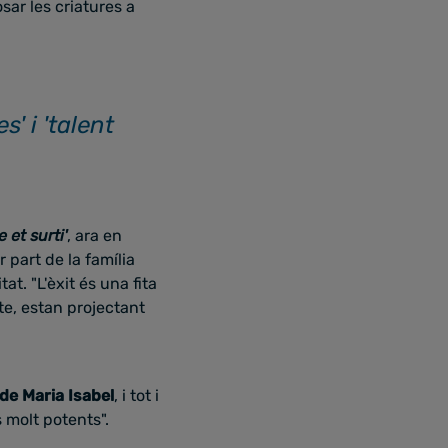
sar les criatures a
s' i 'talent
 et surti'
, ara en
r part de la família
t. "L'èxit és una fita
te, estan projectant
de Maria Isabel
, i tot i
 molt potents".