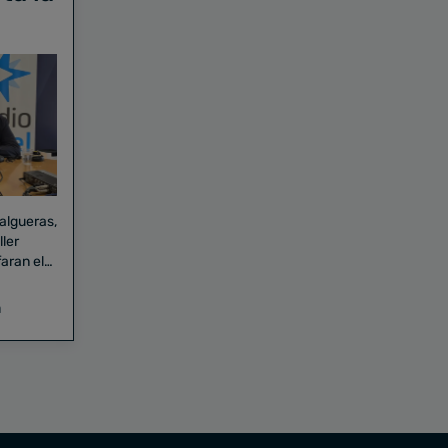
Falgueras,
aran el
a