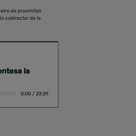
eatre de proximitat.
és codirector de la
entesa la
0:00
/
23:29