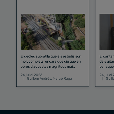
El geòleg subratlla que els estudis són
El canta
molt complets, encara que diu que en
dels gita
obres d'aquestes magnituds mai
per aque
existeix el risc zero
24 juliol 2026
24 juliol
Guillem Andrés
,
Mercè Raga
Guil