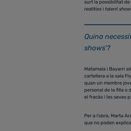
surt la possibilitat d
realities
i
talent show
Quina necessita
shows'?
Matamala i Bayarri só
cartellera a la sala F
quan un membre jove de
personal de la filla 
el fracàs i les seves p
Per a l'obra, Marta A
que no poden explica