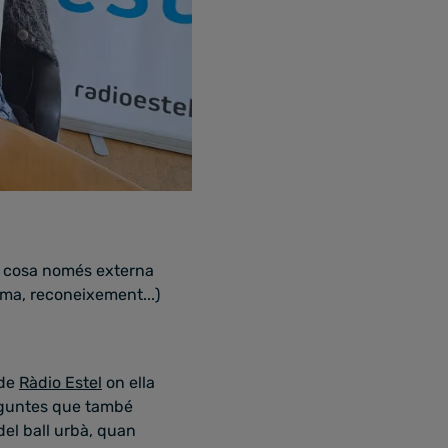
una cosa només externa
fama, reconeixement...)
de
Ràdio Estel
on ella
eguntes que també
del ball urbà, quan