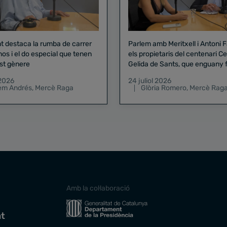
nt destaca la rumba de carrer
Parlem amb Meritxell i Antoni 
nos i el do especial que tenen
els propietaris del centenari Celler
st gènere
Gelida de Sants, que enguany f
pregó de la Mercè
 2026
24 juliol 2026
lem Andrés
,
Mercè Raga
Glòria Romero
,
Mercè Rag
Amb la col·laboració
at