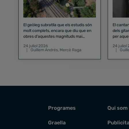
El geòleg subratlla que els estudis són
El canta
molt complets, encara que diu que en
dels gita
obres d'aquestes magnituds mai
per aque
existeix el risc zero
24 juliol 2026
24 juliol
Guillem Andrés
,
Mercè Raga
Guil
Programes
Qui som
Graella
Publicit