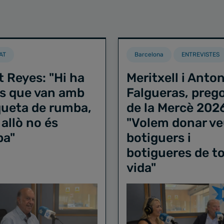
AT
Barcelona
ENTREVISTES
t Reyes: "Hi ha
Meritxell i Anton
s que van amb
Falgueras, preg
iqueta de rumba,
de la Mercè 202
 allò no és
"Volem donar ve
ba"
botiguers i
botigueres de to
vida"