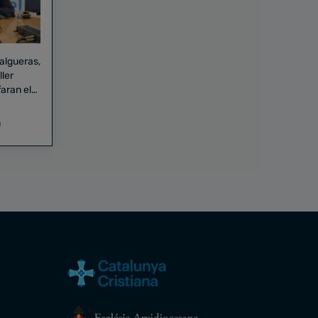
Falgueras,
aran el
a