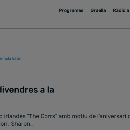
Programes
Graella
Ràdio a 
órmula Estel
divendres a la
rlandès "The Corrs" amb motiu de l'aniversari 
Corr. Sharon…