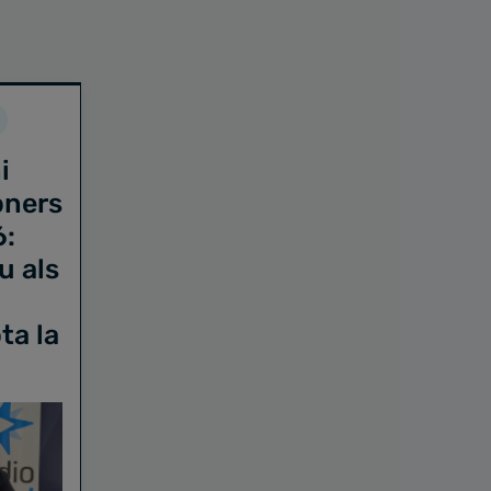
i
oners
6:
u als
ta la