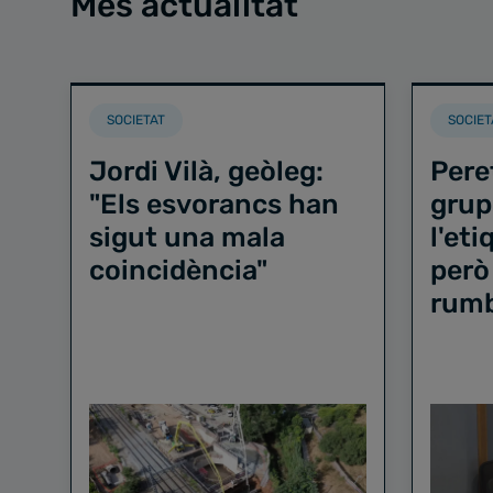
Més actualitat
SOCIETAT
SOCIET
Jordi Vilà, geòleg:
Pere
"Els esvorancs han
grup
sigut una mala
l'et
coincidència"
però
rum