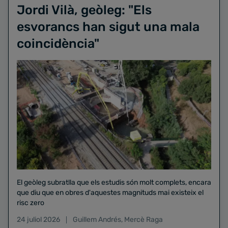
Jordi Vilà, geòleg: "Els
esvorancs han sigut una mala
coincidència"
El geòleg subratlla que els estudis són molt complets, encara
que diu que en obres d'aquestes magnituds mai existeix el
risc zero
24 juliol 2026
Guillem Andrés
,
Mercè Raga