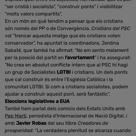
"ser cristià i socialista", "construir ponts” i visibilitzar
“molts valors compartits".
En un món en què tendim a pensar que els cristians
són només del PP o de Convergència,
Cristians del PSC
vol “trencar aquesta imatge que els cristians voten
conservador”, ha apuntat la coordinadora, Jordina
Sabaté, que també ha afirmat: “No em sento malament
per la posició del partit en
l’avortament
” i ha assegurat:
“No crea en absolut conflicte intern que al PSC hi hagi
un grup de Socialistes
LGTBI
i cristians. Un dels ponts
que cal construir és entre l’Església Catòlica i la
comunitat LGTBI. Si com a cristians socialistes, podem
ajudar a construir aquest pont, serà fantàstic”.
Eleccions legislatives a EUA
També hem parlat dels comicis dels Estats Units amb
Pep Martí
, periodista d'Internacional de Nació Digital, i
amb
Javier Robas
del seu llibre
Creadores de
prosperidad
: “La verdadera plenitud se alcanza cuando