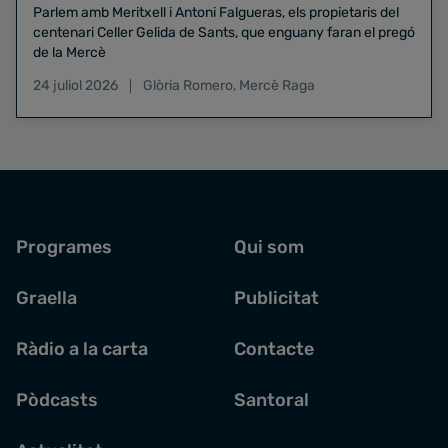
Parlem amb Meritxell i Antoni Falgueras, els propietaris del
centenari Celler Gelida de Sants, que enguany faran el pregó
de la Mercè
24 juliol 2026
Glòria Romero
,
Mercè Raga
Programes
Qui som
Graella
Publicitat
Ràdio a la carta
Contacte
Pòdcasts
Santoral