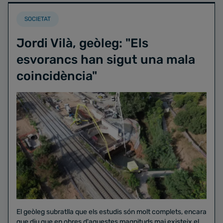
SOCIETAT
Jordi Vilà, geòleg: "Els
esvorancs han sigut una mala
coincidència"
El geòleg subratlla que els estudis són molt complets, encara
que diu que en obres d'aquestes magnituds mai existeix el