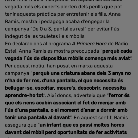
vegada més els experts alerten dels perills que pot
tenir aquesta pràctica per entretenir els fills. Anna
Ramis, mestra i pedagoga acaba d’engegar la
campanya “De 0 a 3, pantalles res!” per evitar l´ús
indegut de les tauletes i els mòbils.
En declaracions al programa
A Primera Hora
de Ràdio
Estel, Anna Ramis es mostra preocupada “
perquè cada
vegada l´ús de dispositius mòbils comença més aviat
”.
Per aquest motiu, han posat en marxa aquesta
campanya “
perquè una criatura abans dels 3 anys no
n’ha de fer res, d’una pantalla, el que necessita és
bellugar-se, escoltar, moure’s, descobrir, necessita
aprendre-ho tot
”. Així doncs, adverteix que “
l’error és
que els nens acabin associant el fet de menjar amb
l’ús d’una pantalla, o el moment d’anar a dormir amb
tenir una pantalla al davant
”. En aquest sentit, Ramis
assegura que “
un infant que es passi moltes hores
davant del mòbil perd oportunitats de fer activitats