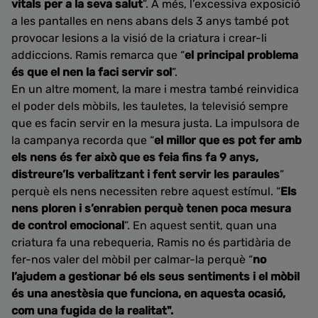
vitals per a la seva salut
”. A més, l’excessiva exposició
a les pantalles en nens abans dels 3 anys també pot
provocar lesions a la visió de la criatura i crear-li
addiccions. Ramis remarca que “
el principal problema
és que el nen la faci servir sol
”.
En un altre moment, la mare i mestra també reinvidica
el poder dels mòbils, les tauletes, la televisió sempre
que es facin servir en la mesura justa. La impulsora de
la campanya recorda que “
el millor que es pot fer amb
els nens és fer això que es feia fins fa 9 anys,
distreure’ls verbalitzant i fent servir les paraules
”
perquè els nens necessiten rebre aquest estímul. “
Els
nens ploren i s’enrabien perquè tenen poca mesura
de control emocional
”. En aquest sentit, quan una
criatura fa una rebequeria, Ramis no és partidària de
fer-nos valer del mòbil per calmar-la perquè “
no
l’ajudem a gestionar bé els seus sentiments i el mòbil
és una anestèsia que funciona, en aquesta ocasió,
com una fugida de la realitat".