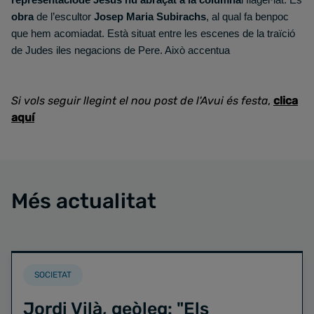
representacióde Jesús nu
abraçat a la columna
i flagel·lat. És
obra
de l’escultor
Josep Maria Subirachs
, al qual fa benpoc
que hem acomiadat. Està situat entre les escenes de la traïció
de Judes iles negacions de Pere. Això accentua
Si vols seguir llegint el nou post de l'Avui és festa
,
clica
aquí
Més actualitat
SOCIETAT
Jordi Vilà, geòleg: "Els