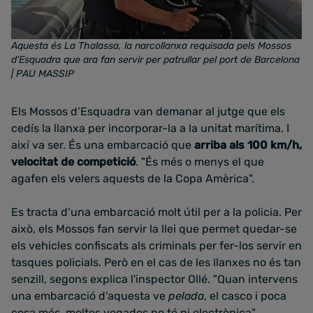
Aquesta és La Thalassa, la narcollanxa requisada pels Mossos
d'Esquadra que ara fan servir per patrullar pel port de Barcelona
| PAU MASSIP
Els Mossos d’Esquadra van demanar al jutge que els
cedís la llanxa per incorporar-la a la unitat marítima. I
així va ser. És una embarcació que
arriba als 100 km/h,
velocitat de competició
. "És més o menys el que
agafen els velers aquests de la Copa Amèrica".
Es tracta d’una embarcació molt útil per a la policia. Per
això, els Mossos fan servir la llei que permet quedar-se
els vehicles confiscats als criminals per fer-los servir en
tasques policials. Però en el cas de les llanxes no és tan
senzill, segons explica l'inspector Ollé. "Quan intervens
una embarcació d'aquesta ve
pelada
, el casco i poca
cosa més, moltes vegades no té ni electrònica".