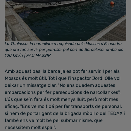
La Thalassa, la narcollanxa requisada pels Mossos d'Esquadra
que ara fan servir per patrullar pel port de Barcelona, arriba als
100 km/h
| PAU MASSIP
Amb aquest pas, la barca ja es pot fer servir. I per als
Mossos és molt útil. Tot i que l’inspector Jordi Ollé vol
deixar un missatge clar. "No ens quedem aquestes
embarcacions per fer persecucions de narcollanxes".
L'ús que se’n farà és molt menys lluït, però molt més
eficaç. "Ens ve molt bé per fer transports de personal,
si hem de portar gent de la brigada mòbil o del TEDAX i
també ens ve molt bé pel submarinisme, que
necessitem molt espai".