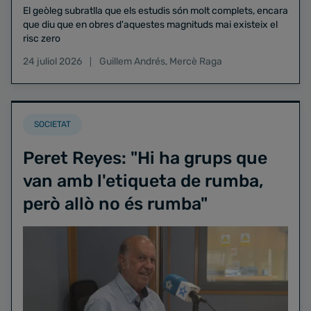
El geòleg subratlla que els estudis són molt complets, encara
que diu que en obres d'aquestes magnituds mai existeix el
risc zero
24 juliol 2026
Guillem Andrés
,
Mercè Raga
SOCIETAT
Peret Reyes: "Hi ha grups que
van amb l'etiqueta de rumba,
però allò no és rumba"