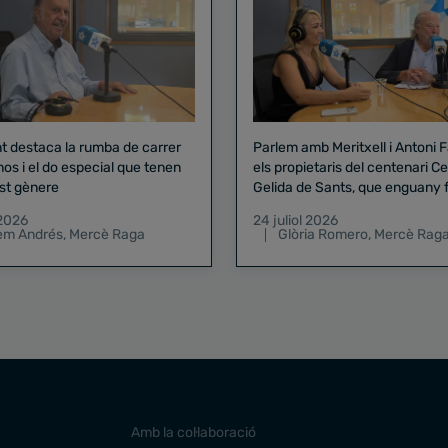
nt destaca la rumba de carrer
Parlem amb Meritxell i Antoni 
nos i el do especial que tenen
els propietaris del centenari Celler
st gènere
Gelida de Sants, que enguany f
pregó de la Mercè
 2026
24 juliol 2026
lem Andrés
,
Mercè Raga
Glòria Romero
,
Mercè Rag
Amb la col·laboració