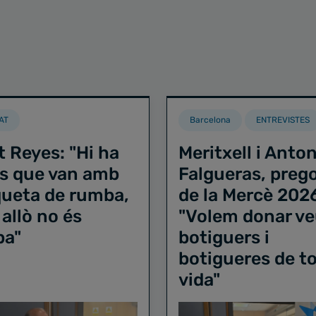
AT
Barcelona
ENTREVISTES
t Reyes: "Hi ha
Meritxell i Anton
s que van amb
Falgueras, preg
iqueta de rumba,
de la Mercè 202
 allò no és
"Volem donar ve
ba"
botiguers i
botigueres de to
vida"