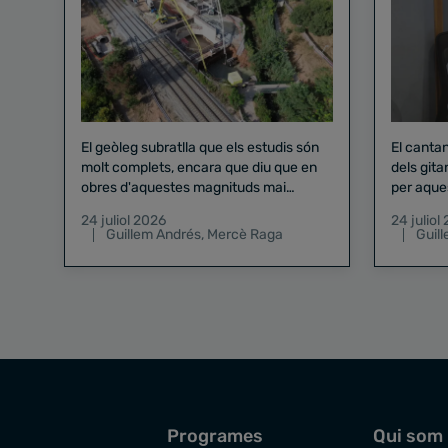
El geòleg subratlla que els estudis són
El canta
molt complets, encara que diu que en
dels gita
obres d'aquestes magnituds mai
per aque
existeix el risc zero
24 juliol 2026
24 juliol
Guillem Andrés
,
Mercè Raga
Guil
Programes
Qui som