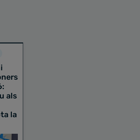
i
oners
6:
u als
ta la