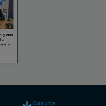
Falgueras,
aran el
a