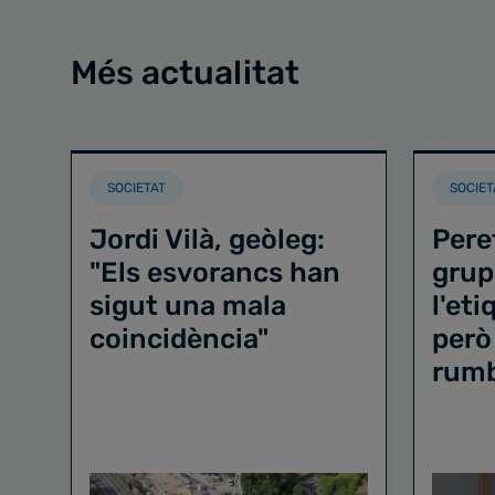
Més actualitat
SOCIETAT
SOCIET
Jordi Vilà, geòleg:
Pere
"Els esvorancs han
grup
sigut una mala
l'et
coincidència"
però
rum