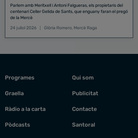
Parlem amb Meritxell i Antoni Falgueras, els propietaris del
centenari Celler Gelida de Sants, que enguany faran el pregó
de la Mercè
24 juliol 2026
Glòria Romero
,
Mercè Raga
Programes
Qui som
Graella
Publicitat
Ràdio a la carta
Contacte
Pòdcasts
Santoral