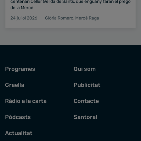
centenari Celler Gelida de Sants, que enguany faran el pregó
de la Mercè
24 juliol 2026
Glòria Romero
,
Mercè Raga
Programes
Qui som
Graella
Publicitat
Ràdio a la carta
Contacte
Pòdcasts
Santoral
Actualitat