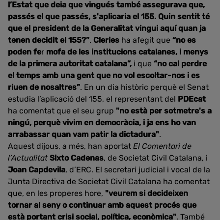
l’Estat que deia que vingués també assegurava que,
passés el que passés, s'aplicaria el 155. Quin sentit té
que el president de la Generalitat vingui aquí quan ja
tenen decidit el 155?”
.
Cleries
ha afegit que
“no es
poden fe
r
mofa de les institucions catalanes, i menys
de la primera autoritat catalana”,
i que
“no cal perdre
el temps amb una gent que no vol escoltar-nos i es
riuen de nosaltres”
. En un dia històric perquè el Senat
estudia l’aplicació del 155, el representant del
PDEcat
ha comentat que el seu grup
"no està per sotmetre's a
ningú, perquè vivim en democràcia, i ja ens ho van
arrabassar quan vam patir la dictadura"
.
Aquest dijous, a més, han aportat
El Comentari de
l’Actualitat
Sixto Cadenas
, de Societat Civil Catalana, i
Joan Capdevila
, d’ERC. El secretari judicial i vocal de la
Junta Directiva de Societat Civil Catalana ha comentat
que, en les properes hore,
"veurem si decideixen
tornar al seny o continuar amb aquest procés que
està portant crisi social, política, econòmica"
. També