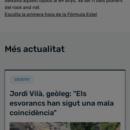
deixava aquest dijous al 89 anys. Va ser n dels pioners
del rock and roll.
Escolta la primera hora de la Fórmula Estel
Més actualitat
SOCIETAT
Jordi Vilà, geòleg: "Els
esvorancs han sigut una mala
coincidència"