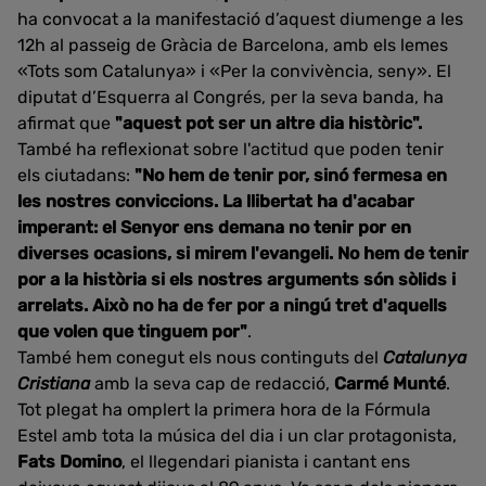
ha convocat a la manifestació d’aquest diumenge a les
12h al passeig de Gràcia de Barcelona, amb els lemes
«Tots som Catalunya» i «Per la convivència, seny». El
diputat d’Esquerra al Congrés, per la seva banda, ha
afirmat que
"aquest pot ser un altre dia històric".
També ha reflexionat sobre l'actitud que poden tenir
els ciutadans:
"No hem de tenir por, sinó fermesa en
les nostres conviccions. La llibertat ha d'acabar
imperant: el Senyor ens demana no tenir por en
diverses ocasions, si mirem l'evangeli. No hem de tenir
por a la història si els nostres arguments són sòlids i
arrelats. Això no ha de fer por a ningú tret d'aquells
que volen que tinguem por"
.
També hem conegut els nous continguts del
Catalunya
Cristiana
amb la seva cap de redacció,
Carmé Munté
.
Tot plegat ha omplert la primera hora de la Fórmula
Estel amb tota la música del dia i un clar protagonista,
Fats Domino
, el llegendari pianista i cantant ens