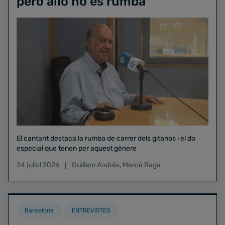
però allò no és rumba"
El cantant destaca la rumba de carrer dels gitanos i el do
especial que tenen per aquest gènere
24 juliol 2026
Guillem Andrés
,
Mercè Raga
Barcelona
ENTREVISTES