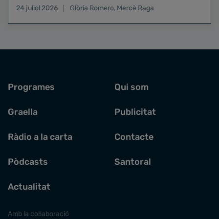
24 juliol 2026
Glòria Romero
,
Mercè Raga
Programes
Qui som
Graella
Publicitat
Ràdio a la carta
Contacte
Pòdcasts
Santoral
Actualitat
Amb la col·laboració