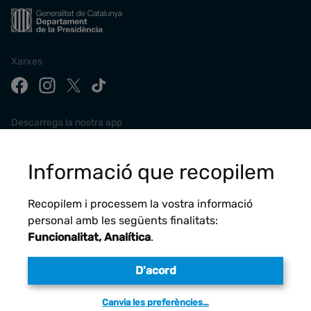
Xarxes
Descarrega la nostra app
Informació que recopilem
Recopilem i processem la vostra informació
personal amb les següents finalitats:
Funcionalitat, Analítica
.
D'acord
Avís legal
Canvia les preferències…