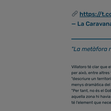
https://t.
— La Caravan
"La metàfora n
Villatoro té clar que 
per això, entre altres
"descriure un territor
menys dramàtica del q
"Per tant, no és el Gob
aquella zona hi havia 
té l'element que nece