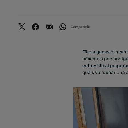
Comparteix
"Tenia ganes d'inventa
néixer els personatge
entrevista al progra
quals va "donar una al