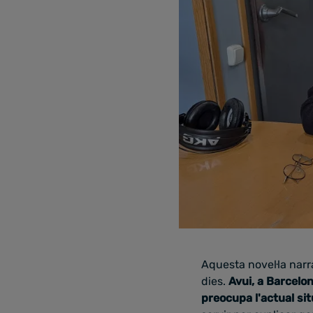
Aquesta novel·la narra
dies.
Avui, a Barcelo
preocupa l'actual si