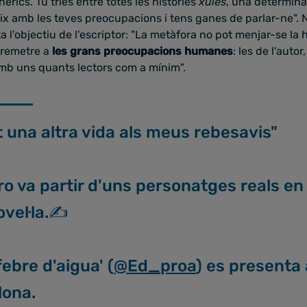
nèrics. Tu tries entre totes les històries
xules
, una determin
x amb les teves preocupacions i tens ganes de parlar-ne". N
a l'objectiu de l'escriptor: "La metàfora no pot menjar-se la 
 remetre a
les grans preocupacions humanes
: les de l'aut
mb uns quants lectors com a mínim".
 una altra vida als meus rebesavis"
ro va partir d'uns personatges reals en 
vel·la.✍️
febre d'aigua' (
@Ed_proa
) es presenta
lona.