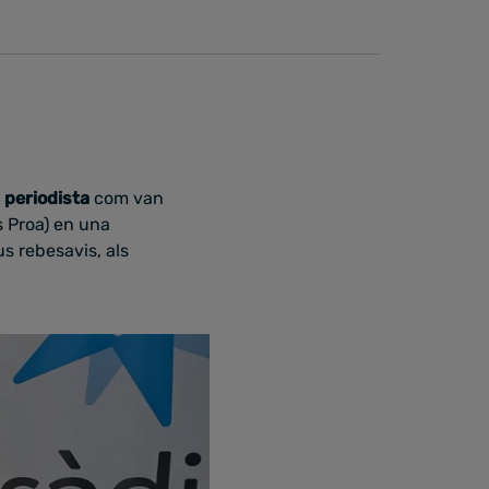
i periodista
com van
s Proa) en una
us rebesavis, als