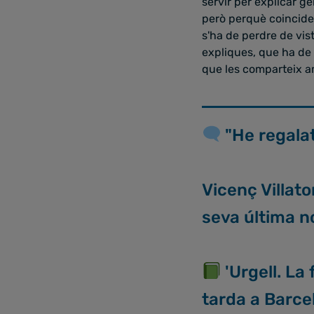
servir per explicar ge
però perquè coincidei
s'ha de perdre de vist
expliques, que ha de
que les comparteix a
"He regalat
Vicenç Villato
seva última no
'Urgell. La 
tarda a Barce