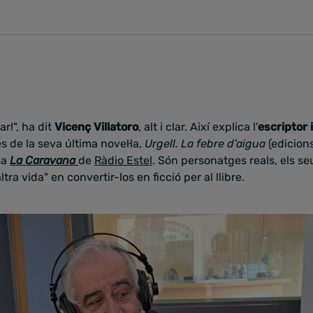
r!", ha dit
Vicenç Villatoro
, alt i clar. Així explica l'
escriptor 
s de la seva última novel·la,
Urgell. La febre d'aigua
(edicion
ma
La Caravana
de
Ràdio Estel
. Són personatges reals, els se
tra vida" en convertir-los en ficció per al llibre.