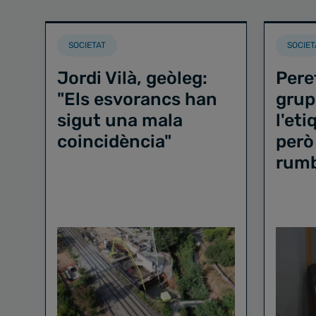
SOCIETAT
SOCIET
Jordi Vilà, geòleg:
Pere
"Els esvorancs han
grup
sigut una mala
l'et
coincidència"
però
rum