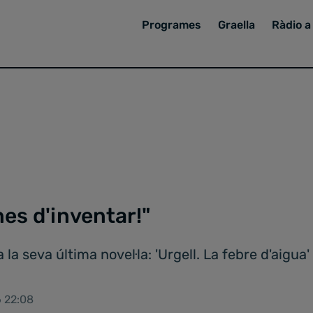
Programes
Graella
Ràdio a 
nes d'inventar!"
la seva última novel·la: 'Urgell. La febre d'aigua'
6 22:08