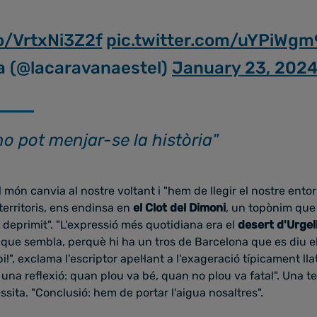
co/VrtxNi3Z2f
pic.twitter.com/uYPiWg
a (@lacaravanaestel)
January 23, 202
o pot menjar-se la història"
el món canvia al nostre voltant i "hem de llegir el nostre ento
 territoris, ens endinsa en
el Clot del Dimoni
, un topònim que 
i deprimit". "L'expressió més quotidiana era el
desert d'Urgel
ue sembla, perquè hi ha un tros de Barcelona que es diu el 
i!", exclama l'escriptor apel·lant a l'exageració típicament lla
una reflexió: quan plou va bé, quan no plou va fatal". Una te
ssita. "Conclusió: hem de portar l'aigua nosaltres".