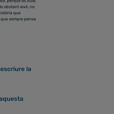
ada, perquè és
xula,
o obstant això, no
història que
or, que sempre pensa
escriure la
 aquesta