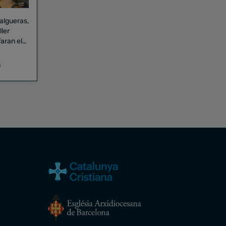
Falgueras,
aran el
a