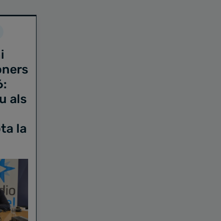
i
oners
6:
u als
ta la