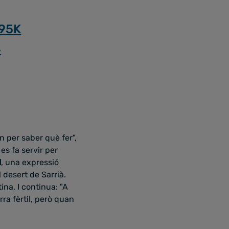
m95K
4
rn per saber què fer",
es fa servir per
l
, una expressió
desert de Sarrià.
tina. I continua: "A
rra fèrtil, però quan