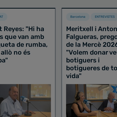
AT
Barcelona
ENTREVISTES
t Reyes: "Hi ha
Meritxell i Anton
s que van amb
Falgueras, preg
iqueta de rumba,
de la Mercè 202
 allò no és
"Volem donar ve
ba"
botiguers i
botigueres de to
vida"