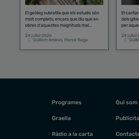
El geòleg subratlla que els estudis són
El canta
molt complets, encara que diu que en
dels gita
obres d'aquestes magnituds mai
per aque
existeix el risc zero
24 juliol 2026
24 juliol
Guillem Andrés
,
Mercè Raga
Guil
Programes
Qui som
Graella
Publicit
Ràdio a la carta
Contact