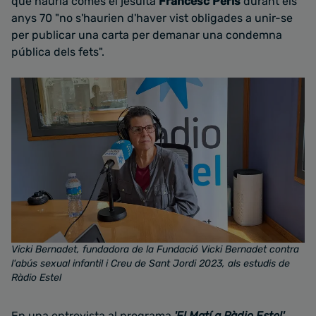
que hauria comès el jesuïta
Francesc Peris
durant els
anys 70 "no s'haurien d'haver vist obligades a unir-se
per publicar una carta per demanar una condemna
pública dels fets".
Vicki Bernadet, fundadora de la Fundació Vicki Bernadet contra
l'abús sexual infantil i Creu de Sant Jordi 2023, als estudis de
Ràdio Estel
En una entrevista al programa
'El Matí a Ràdio Estel'
,