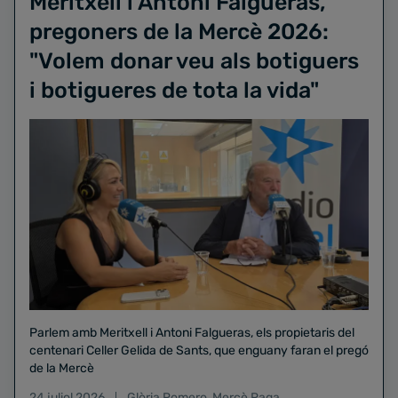
Meritxell i Antoni Falgueras,
pregoners de la Mercè 2026:
"Volem donar veu als botiguers
i botigueres de tota la vida"
Parlem amb Meritxell i Antoni Falgueras, els propietaris del
centenari Celler Gelida de Sants, que enguany faran el pregó
de la Mercè
24 juliol 2026
Glòria Romero
,
Mercè Raga