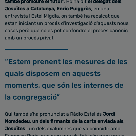
també promoure el futur
". Ho ha dit
el delegat dels
Jesuïtes a Catalunya, Enric Puiggròs
, en una
entrevista l'
Estel Migdia
, on també ha recalcat que
estan iniciant un procés d'investigació d'aquests nous
casos però que no es pot confondre el procés canònic
amb un procés privat.
“Estem prenent les mesures de les
quals disposem en aquests
moments, que són les internes de
la congregació”
Qui també s'ha pronunciat a Ràdio Estel és
Jordi
Nomdedeu, un dels firmants de la carta enviada als
Jesuïtes
i un dels exalumnes que va coincidir amb
Francesc Peris, que creu que els fets són prou greus