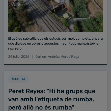
El geòleg subratlla que els estudis són molt complets, encara
que diu que en obres d'aquestes magnituds mai existeix el
risc zero
24 juliol 2026
Guillem Andrés
,
Mercè Raga
SOCIETAT
Peret Reyes: "Hi ha grups que
van amb l'etiqueta de rumba,
però allò no és rumba"