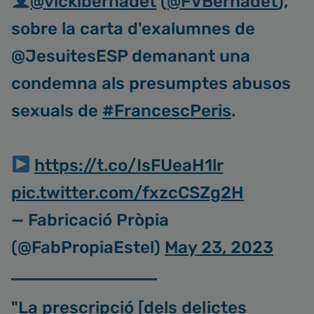
@vickibernadet
(
@FVBernadet
),
sobre la carta d'exalumnes de
@JesuitesESP demanant una
condemna als presumptes abusos
sexuals de
#FrancescPeris
.
https://t.co/IsFUeaH1lr
pic.twitter.com/fxzcCSZg2H
— Fabricació Pròpia
(@FabPropiaEstel)
May 23, 2023
"La prescripció [dels delictes