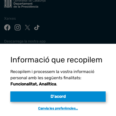
Xarxes
Descarrega la nostra app
Informació que recopilem
Recopilem i processem la vostra informació
personal amb les següents finalitats:
Funcionalitat, Analítica
.
D'acord
Avís legal
Canvia les preferències…