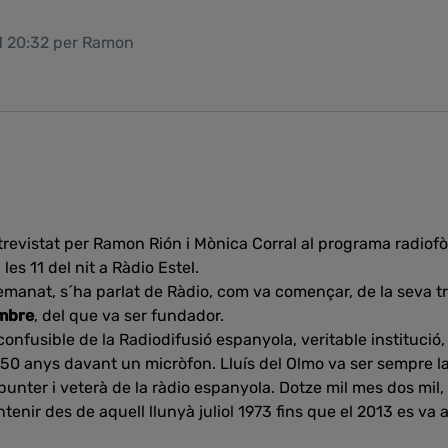
21 20:32 per Ramon
trevistat per Ramon Rión i Mònica Corral al programa radiof
les 11 del nit a Ràdio Estel.
manat, s´ha parlat de Ràdio, com va començar, de la seva tra
mbre
, del que va ser fundador.
confusible de la Radiodifusió espanyola, veritable institució
 50 anys davant un micròfon. Lluís del Olmo va ser sempre l
unter i veterà de la ràdio espanyola. Dotze mil mes dos mil, 
enir des de aquell llunyà juliol 1973 fins que el 2013 es va