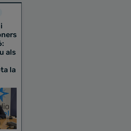
i
oners
6:
u als
ta la