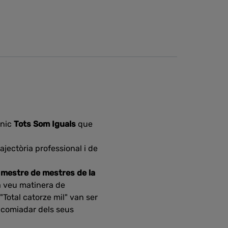
ònic
Tots Som Iguals
que
jectòria professional i de
,
mestre de mestres de la
a veu matinera de
"Total catorze mil" van ser
 acomiadar dels seus