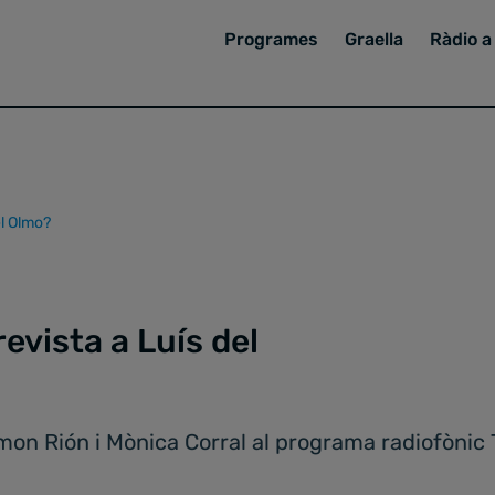
Programes
Graella
Ràdio a 
el Olmo?
revista a Luís del
mon Rión i Mònica Corral al programa radiofònic 