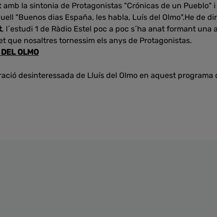
amb la sintonia de Protagonistas "Crónicas de un Pueblo" i l
uell "Buenos dias España, les habla, Luís del Olmo".He de di
t
, l´estudi 1 de Ràdio Estel poc a poc s´ha anat formant una 
fet que nosaltres tornessim els anys de Protagonistas.
 DEL OLMO
oració desinteressada de Lluís del Olmo en aquest programa 