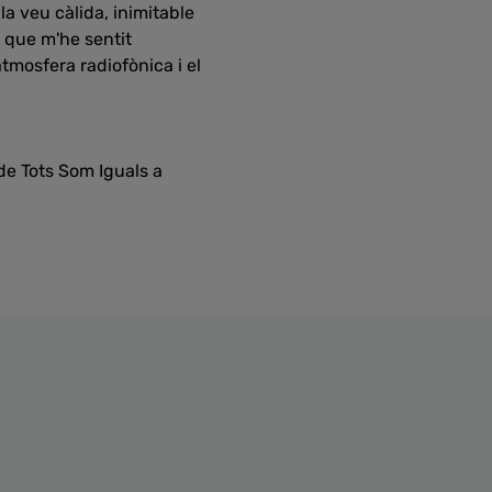
a veu càlida, inimitable
r que m'he sentit
atmosfera radiofònica i el
de Tots Som Iguals a