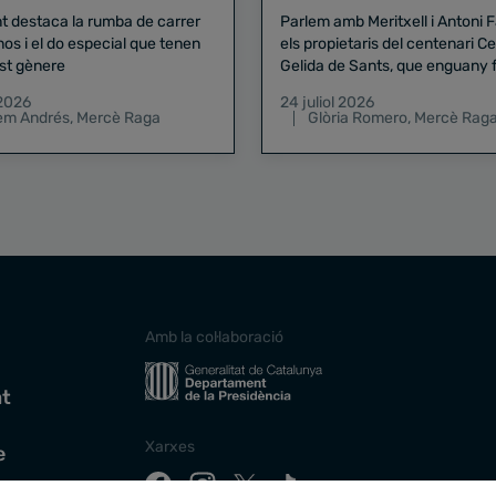
nt destaca la rumba de carrer
Parlem amb Meritxell i Antoni 
nos i el do especial que tenen
els propietaris del centenari Celler
st gènere
Gelida de Sants, que enguany f
pregó de la Mercè
 2026
24 juliol 2026
lem Andrés
,
Mercè Raga
Glòria Romero
,
Mercè Rag
Amb la col·laboració
at
Xarxes
e