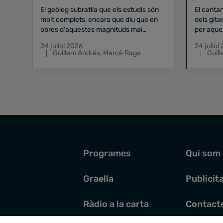
El geòleg subratlla que els estudis són
El canta
molt complets, encara que diu que en
dels gita
obres d'aquestes magnituds mai
per aque
existeix el risc zero
24 juliol 2026
24 juliol
Guillem Andrés
,
Mercè Raga
Guil
Programes
Qui som
Graella
Publicit
Ràdio a la carta
Contact