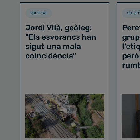
SOCIETAT
SOCIET
Jordi Vilà, geòleg:
Pere
"Els esvorancs han
grup
sigut una mala
l'et
coincidència"
però
rum