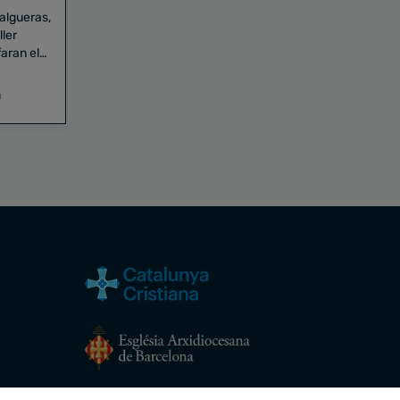
Falgueras,
aran el
a
Avís legal