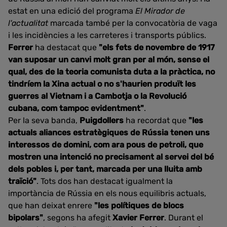
estat en una edició del programa
El Mirador de
l'actualitat
marcada també per la convocatòria de vaga
i les incidències a les carreteres i transports públics.
Ferrer
ha destacat que
"els fets de novembre de 1917
van suposar un canvi molt gran per al món, sense el
qual, des de la teoria comunista duta a la pràctica, no
tindríem la Xina actual o no s'haurien produït les
guerres al Vietnam i a Cambotja o la Revolució
cubana, com tampoc evidentment"
.
Per la seva banda,
Puigdollers
ha recordat que
"les
actuals aliances estratègiques de Rússia tenen uns
interessos de domini, com ara pous de petroli, que
mostren una intenció no precisament al servei del bé
dels pobles i, per tant, marcada per una lluita amb
traïció"
. Tots dos han destacat igualment la
importància de Rússia en els nous equilibris actuals,
que han deixat enrere
"les polítiques de blocs
bipolars"
, segons ha afegit
Xavier Ferrer
. Durant el