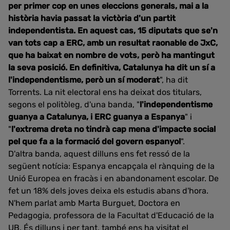
per primer cop en unes eleccions generals, mai a la
història havia passat la victòria d'un partit
independentista. En aquest cas, 15 diputats que se'n
van tots cap a ERC, amb un resultat raonable de JxC,
que ha baixat en nombre de vots, però ha mantingut
la seva posició. En definitiva, Catalunya ha dit un sí a
l'independentisme, però un sí moderat
", ha dit
Torrents. La nit electoral ens ha deixat dos titulars,
segons el politòleg, d'una banda, "
l'independentisme
guanya a Catalunya, i ERC guanya a Espanya
" i
"
l'extrema dreta no tindrà cap mena d'impacte social
pel que fa a la formació del govern espanyol
".
D'altra banda, aquest dilluns ens fet ressó de la
següent notícia: Espanya encapçala el rànquing de la
Unió Europea en fracàs i en abandonament escolar. De
fet un 18% dels joves deixa els estudis abans d'hora.
N'hem parlat amb Marta Burguet, Doctora en
Pedagogia, professora de la Facultat d'Educació de la
UB. És dilluns i per tant, també ens ha visitat el