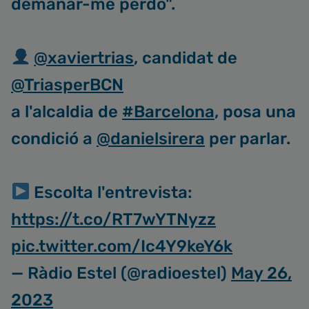
demanar-me perdó".
@xaviertrias
, candidat de
@TriasperBCN
a l'alcaldia de
#Barcelona
, posa una
condició a
@danielsirera
per parlar.
Escolta l'entrevista:
https://t.co/RT7wYTNyzz
pic.twitter.com/Ic4Y9keY6k
— Ràdio Estel (@radioestel)
May 26,
2023