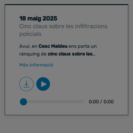
detingut pels Mossos d’Esquadra i
posteriorment posat en llibertat
18 maig 2025
provisional sota una fiança d'un milió
Cinc claus sobre les infiltracions
d'euros, pagada en temps rècord.
policials
Avui, en
Cesc Maideu
ens porta un
rànquing de
cinc claus sobre les
infiltracions policials
. Són habituals les
Més informació
infiltracions de Mossos en trobades
sindicals, encara que siguin públiques?
Qui fa normalment aquesta tasca més de
camuflar-se en certs entorns.
0:00
/
0:00