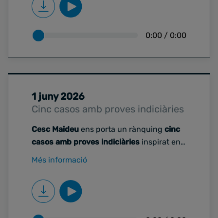
es duran a terme?
0:00
/
0:00
1 juny 2026
Cinc casos amb proves indiciàries
Cesc Maideu
ens porta un rànquing
cinc
casos amb proves indiciàries
inspirat en
la investigació de Jonathan Andic. Parlem
Més informació
d'investigacions que amb aquest tipus de
proves, que no són concloents ni
definitives, han tingut sentència ferma.