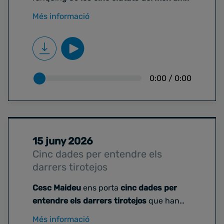
menys i més homicidis
. En els darrers
Més informació
mesos, diversos homicidis s’han
concentrat a Barcelona, una situació que
ha situat la seguretat al centre del debat
públic i polític.
0:00
/
0:00
15 juny 2026
Cinc dades per entendre els
darrers tirotejos
Cesc Maideu
ens porta
cinc dades per
entendre els darrers tirotejos
que han
tingut lloc a Catalunya. La setmana
Més informació