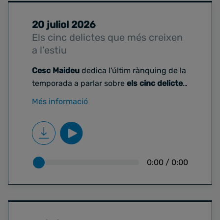
20 juliol 2026
Els cinc delictes que més creixen
a l’estiu
Cesc Maideu
dedica l'últim rànquing de la
temporada a parlar sobre
els cinc delictes
que més creixen a l’estiu
. Ho fa a partir de
Més informació
dades dels Mossos del 2021 fins al 2025,
mirant els delictes que més pugen durant
juny, juliol i agost.
0:00
/
0:00