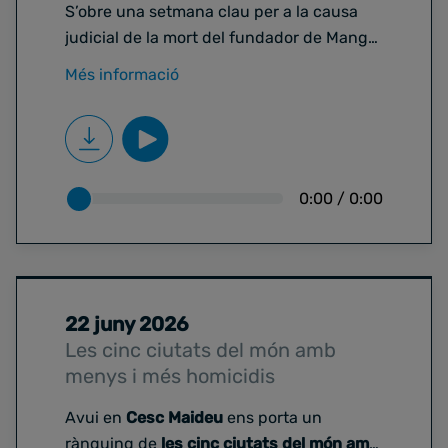
S’obre una setmana clau per a la causa
judicial de la mort del fundador de Mango,
Isak Andic. Declararan als jutjats de
Més informació
Martorell diverses figures importants per
al cas. I, precisament per això, avui
Cesc
Maideu
ens porta
cinc moments clau del
cas Andic
.
0:00
/
0:00
22 juny 2026
Les cinc ciutats del món amb
menys i més homicidis
Avui en
Cesc Maideu
ens porta un
rànquing de
les cinc ciutats del món amb