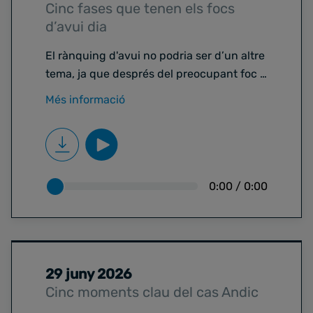
Cinc fases que tenen els focs
d’avui dia
El rànquing d'avui no podria ser d’un altre
tema, ja que després del preocupant foc a
la Bisbal d’Empordà, en
Cesc Maideu
ens
Més informació
parlarà d’incendis. Concretament, de
les
fases i les característiques que tenen els
focs d’avui dia
.
0:00
/
0:00
29 juny 2026
Cinc moments clau del cas Andic