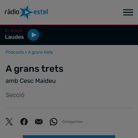
En directe
Laudes
Pòdcasts
>
A grans trets
A grans trets
amb Cesc Maideu
Secció
Comparteix