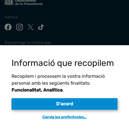
Xarxes
Descarrega la nostra app
Informació que recopilem
Recopilem i processem la vostra informació
personal amb les següents finalitats:
Funcionalitat, Analítica
.
D'acord
Avís legal
Canvia les preferències…