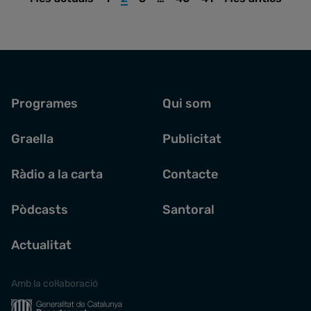
URL
en un món on “veure ja no és creure”, la
possible nova escletxa digital i la
necessitat —o no— de fer de la
intel·ligència artificial una assignatura
troncal. Una conversa per entendre com
Programes
Qui som
conviure, de manera ètica i crítica, amb
una realitat cada vegada més sintètica.
Graella
Publicitat
Ràdio a la carta
Contacte
Pòdcasts
Santoral
Actualitat
Amb la col·laboració