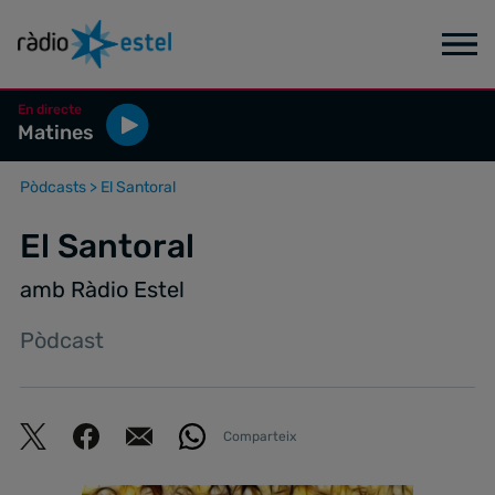
En directe
Matines
Pòdcasts
>
El Santoral
El Santoral
amb Ràdio Estel
Pòdcast
Comparteix