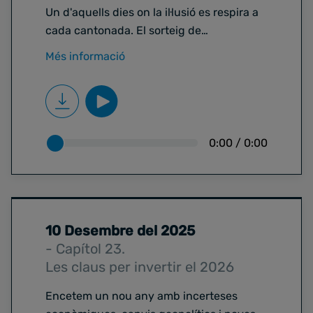
Un d'aquells dies on la il·lusió es respira a
cada cantonada. El sorteig de
la Loteria de Nadal
Més informació
no és només una tradició, és un fenomen econòmi
Les estadístiques diuen que el
70% dels guanyadors de la loteria es
queden sense res en menys de
cinc anys per una mala gestió. Per això,
0:00
/
0:00
per posar seny a
la sort, ens acompanya un expert de Banc Sabadel
per analitzar què hem de fer si
la nostra vida canvia de cop gràcies a
10 Desembre del 2025
un bitllet de 20 euros.
Bernat Raventós,
- Capítol 23.
especialista
Les claus per invertir el 2026
en inversions de clients de Banc Sabadell.
Encetem un nou any amb incerteses