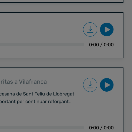
tes que afronten els treballadors
 regularització administrativa, la
bé descobrim la tasca que Càritas
 inclusió, així com el paper
te de proximitat.
0:00
/
0:00
ritas a Vilafranca
ocesana de Sant Feliu de Llobregat
portant per continuar reforçant
rar la coordinació dels projectes
ell, director de Càritas
0:00
/
0:00