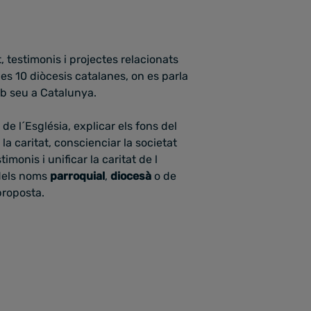
, testimonis i projectes relacionats
les 10 diòcesis catalanes, on es parla
amb seu a Catalunya.
de l´Església, explicar els fons del
a caritat, conscienciar la societat
imonis i unificar la caritat de l
 dels noms
parroquial
,
diocesà
o de
proposta.