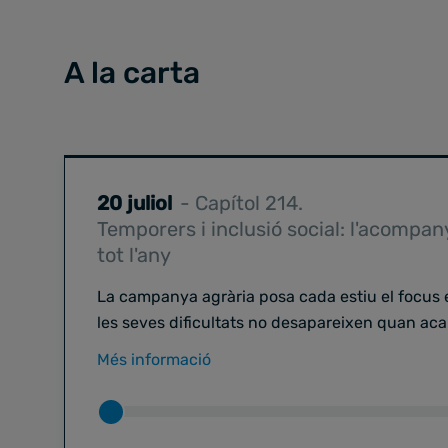
A la carta
20 juliol
- Capítol 214.
Temporers i inclusió social: l'acompa
tot l'any
La campanya agrària posa cada estiu el focus e
les seves dificultats no desapareixen quan acaba
aquest episodi conversem amb
Jordi Guerrero
Més informació
d'Inclusió de
Càritas Diocesana de Lleida
, sob
espai d'acollida al municipi de
Corbins
, una in
conjuntament amb l'Ajuntament per oferir una 