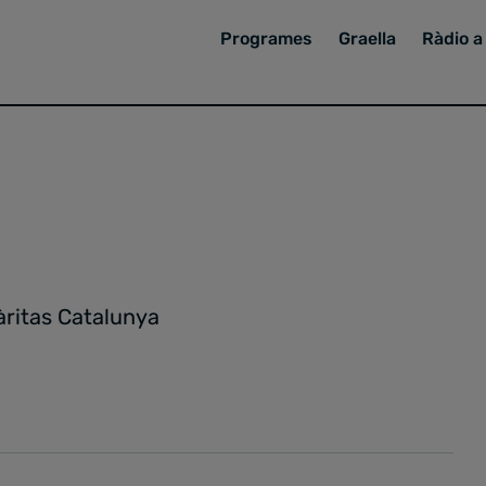
Programes
Graella
Ràdio a 
Càritas Catalunya