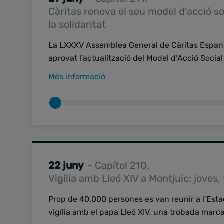
Càritas renova el seu model d’acció so
la solidaritat
La LXXXV Assemblea General de Càritas Espanyo
aprovat l’actualització del Model d’Acció Socia
de dos anys amb milers d’aportacions de tota 
Més informació
redefineix la manera d’entendre i impulsar l’acc
context de nous reptes socials i comunitaris.
En aquest episodi parlem amb
Rafa Allepuz
, d
Lleida i vicepresident de Càritas Catalunya, so
l’Assemblea, el relleu en la presidència de Càrit
nou document “MAS ESSÈNCIA”. També aborde
integral, la sinodalitat o la incidència política 
22 juny
- Capítol 210.
Càritas al territori.
Vigília amb Lleó XIV a Montjuïc: joves
Una conversa que ajuda a entendre cap a on ca
Prop de 40.000 persones es van reunir a l’Esta
en la construcció d’una societat més justa i co
vigília amb el papa Lleó XIV, una trobada marca