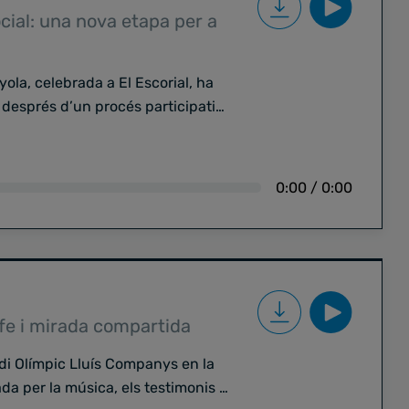
cial: una nova etapa per a
la, celebrada a El Escorial, ha
l després d’un procés participatiu
la Confederació. Un pas clau que
ió social de l’Església en un
0:00
/
0:00
irector de Càritas Diocesana de
bre els principals missatges de
as Espanyola i el significat del
m com conceptes com l’ecologia
es tradueixen en la feina diària de
, fe i mirada compartida
mina Càritas i quin paper té avui
di Olímpic Lluís Companys en la
munitària.
da per la música, els testimonis i