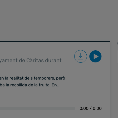
nyament de Càritas durant
n la realitat dels temporers, però
 la recollida de la fruita. En
, cap d'Àrea dels Programes
re la posada en marxa d'un nou
iciativa desenvolupada
0:00
/
0:00
resposta més propera a les