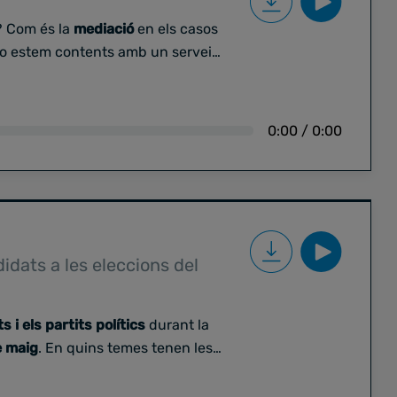
? Com és la
mediació
en els casos
no estem contents amb un servei?
eguntem a
Carles Garcia
, advocat,
UOC i
àrbitre judicial en matèria de
0:00
/
0:00
idats a les eleccions del
 i els partits polítics
durant la
e maig
. En quins temes tenen les
rien fer
pactes
?