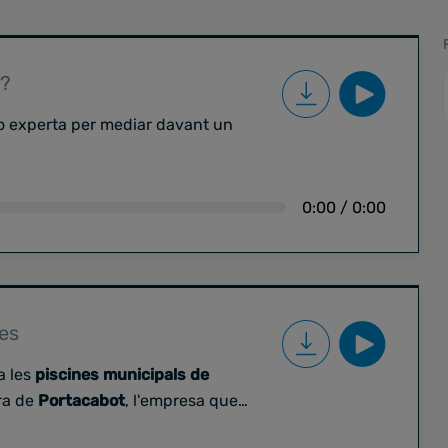
r?
o experta per mediar davant un
0:00
/
0:00
nes
a les
piscines municipals de
ra de
Portacabot
, l'empresa que
conflictes?