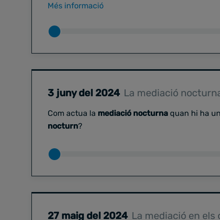
professora de dret i ciència política de la UOC i
Més informació
Pompeu Fabra.
3 juny del 2024
La mediació nocturn
Com actua la
mediació nocturna
quan hi ha u
nocturn
?
27 maig del 2024
La mediació en els