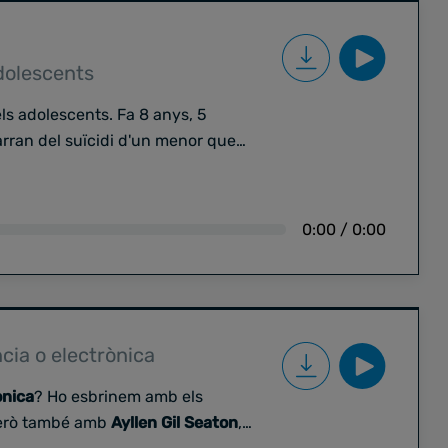
dolescents
ls adolescents. Fa 8 anys, 5
rran del suïcidi d'un menor que
ecnològic a disposició dels
 mateixos o un company
així, ajudar-los. Al projecte s'han
0:00
/
0:00
 Fígols, CEO i cofundador de
va crear les solucions b-resol i
cia o electrònica
ònica
? Ho esbrinem amb els
però també amb
Ayllen Gil Seaton
,