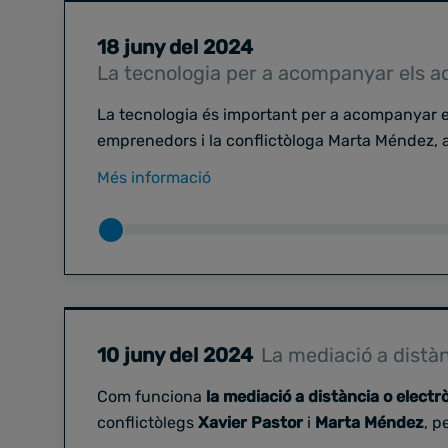
18 juny del 2024
La tecnologia per a acompanyar els a
La tecnologia és important per a acompanyar e
emprenedors i la conflictòloga Marta Méndez, a
va patir ciberassetjament, van crear un
canal t
Més informació
adolescents
per denunciar situacions on ells
estiguessin patint
bullying
o
cyberbullying
i, 
sumat la UOC i l'ONG Educo. Entrevistem
Josep
BCN Resol ODR SOLUTIONS SL
, l'empresa que 
co-resol.
10 juny del 2024
La mediació a distàn
Com funciona
la mediació a distància o electr
conflictòlegs
Xavier Pastor
i
Marta Méndez
, 