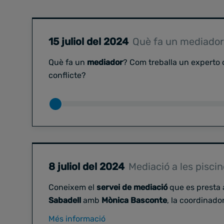
15 juliol del 2024
Què fa un mediado
Què fa un
mediador
? Com treballa un experto 
conflicte?
8 juliol del 2024
Mediació a les pisci
Coneixem el
servei de mediació
que es presta 
Sabadell
amb
Mònica Basconte
, la coordinado
se n'encarrega. Com funciona? Resolen molts 
Més informació