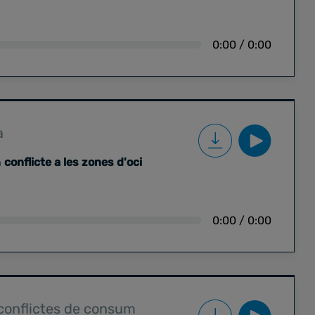
 doctora en dret per la Universitat
0:00
/
0:00
a
n
conflicte a les zones d'oci
0:00
/
0:00
 conflictes de consum