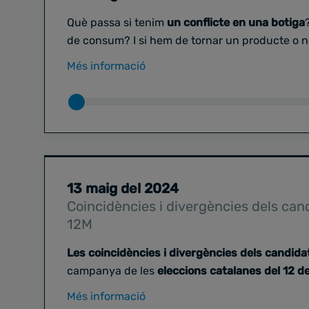
Què passa si tenim
un conflicte en una botiga
de consum? I si hem de tornar un producte o 
La mediació també ens dona solucions! Li pr
Més informació
mediador i professor associat de la UB i de la 
consum
.
13 maig del 2024
Coincidències i divergències dels cand
12M
Les coincidències i divergències dels candidats
campanya de les
eleccions catalanes del 12 d
mateixes posicions i interessos i, per tant, pod
Més informació