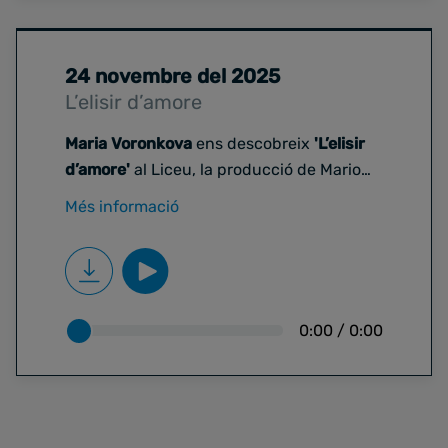
24 novembre del 2025
L’elisir d’amore
Maria Voronkova
ens descobreix
'L’elisir
d’amore'
al Liceu, la producció de Mario
Gas que celebra 20 anys. Explica per què
Més informació
aquest muntatge és un clàssic: humor,
tendresa i una mirada cinematogràfica a
l’òpera de Donizetti. Una guia breu per
entendre per què continua enamorant el
públic.
0:00
/
0:00