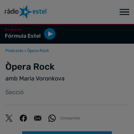
En directe
Fórmula Estel
Pòdcasts
>
Òpera Rock
Òpera Rock
amb Maria Voronkova
Secció
Comparteix