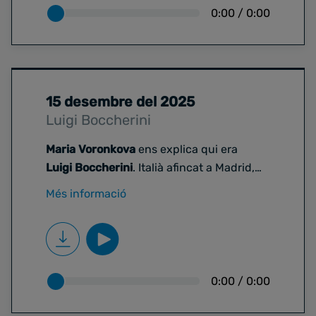
0:00
/
0:00
15 desembre del 2025
Luigi Boccherini
Maria Voronkova
ens explica qui era
Luigi Boccherini
. Italià afincat a Madrid,
Boccherini va ser un compositor que va
Més informació
entendre una cosa fonamental abans que
molts altres... Que el talent no sempre
garanteix la supervivència.
0:00
/
0:00