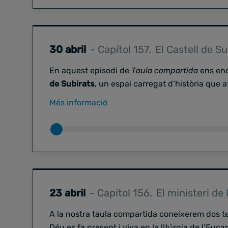
E
n aquest capítol parlarem amb
Mercè Izquier
de Cristianisme al Segle XXI
i amb Joel Corté
de l’equip directiu de Cristianisme al Segle XX
30 abril
- Capítol 157.
El Castell de Su
En aquest episodi de
Taula compartida
ens end
de Subirats
, un espai carregat d’història que 
seva comunitat. Descobrim el paper de
la parr
Més informació
trobada i espiritualitat, així com les iniciativ
entorn únic: activitats, visites i propostes d’aco
Ens acompanyen
Carles Catasús Pallerola i I
realitat quotidiana d’aquest indret i reflexione
món que sovint necessita espais de calma, com
23 abril
- Capítol 156.
El ministeri de
A la nostra taula compartida coneixerem dos t
Déu es fa present i viva en la litúrgia de l’Eucar