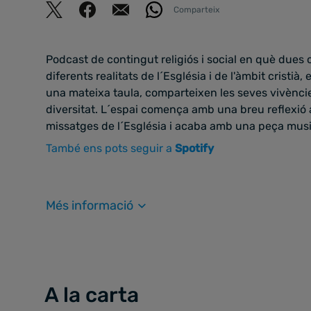
Comparteix
Podcast de contingut religiós i social en què dues
diferents realitats de l´Església i de l'àmbit cristià
una mateixa taula, comparteixen les seves vivèncie
diversitat. L´espai comença amb una breu reflexió 
missatges de l´Església i acaba amb una peça music
També ens pots seguir a
Spotify
Més informació
A la carta