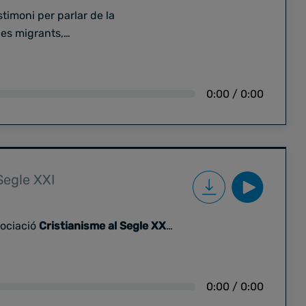
timoni per parlar de la
nes migrants,
 en xarxa que impulsa des de
nerables.
0:00
/
0:00
Segle XXI
sociació
Cristianisme al Segle XXI
,
ic i positiu tant per
 comunitats cristianes
0:00
/
0:00