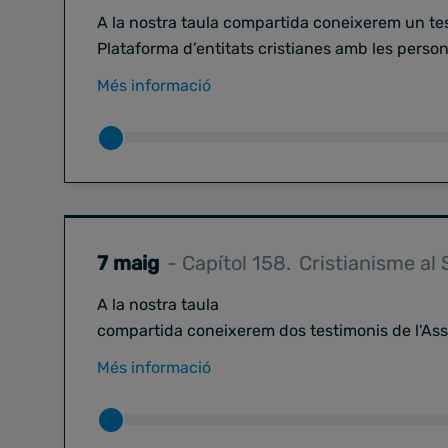
A la nostra taula compartida coneixerem un tes
Plataforma d’entitats cristianes amb les perso
del seu compromís amb l’acollida i de la feina
Més informació
fa vint anys al costat de les persones més vul
7 maig
- Capítol 158.
Cristianisme al 
A la nostra taula
compartida coneixerem dos testimonis de l'As
un col·lectiu que planteja reformes en sentit crít
Més informació
a l’Església a nivell institucional com per a les
i els creients en general.