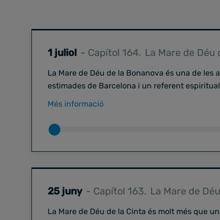
1 juliol
- Capítol 164.
La Mare de Déu 
La Mare de Déu de la Bonanova és una de les
estimades de Barcelona i un referent espirit
de fidels. Al llarg dels anys, el seu santuari ha
Més informació
culte: ha esdevingut un espai d’acollida, de p
estretament vinculat a la història del barri i de 
En aquest episodi descobrim com ha evolucion
quina relació ha mantingut amb els canvis soci
continua tenint avui la devoció popular dins l
els records, els reptes i les oportunitats de fu
entre les noves generacions.
25 juny
- Capítol 163.
La Mare de Déu 
Una conversa sobre història, patrimoni, espiritu
La Mare de Déu de la Cinta és molt més que un
continua formant part de la identitat de Barce