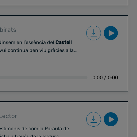
do, presidenta
s, membre
I
birats
insem en l’essència del
Castell
avui continua ben viu gràcies a la
òquia de Sant Pere
com a lloc de
es que mantenen actiu aquest
llida.
0:00
/
0:00
ta Boada
, que ens apropen la
n sobre el seu valor avui, en un
unitat i connexió.
 Lector
estimonis de com la Paraula de
istia a través de la lectura.