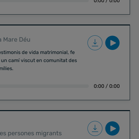
0:00
/
0:00
la Mare Déu
stimonis de vida matrimonial, fe
, un camí viscut en comunitat des
mílies.
0:00
/
0:00
les persones migrants