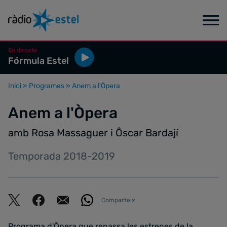
En directe
Fórmula Estel
Inici
»
Programes
»
Anem a l'Òpera
Anem a l'Òpera
amb Rosa Massaguer i Ôscar Bardají
Temporada 2018-2019
Comparteix
Programa d'Òpera que repassa les estrenes de la