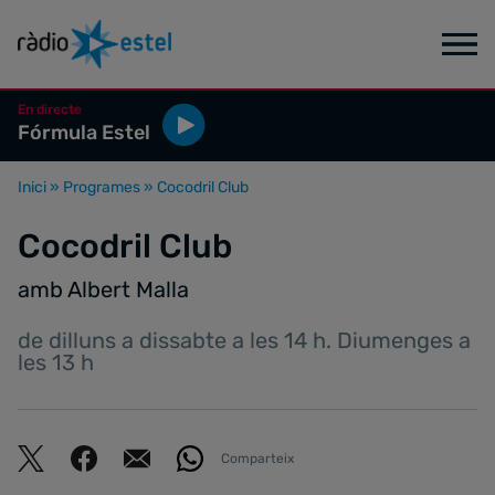
En directe
Fórmula Estel
Inici
»
Programes
»
Cocodril Club
Cocodril Club
amb Albert Malla
de dilluns a dissabte a les 14 h. Diumenges a
les 13 h
Comparteix