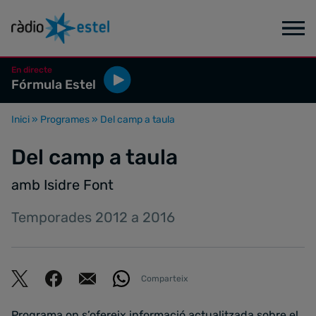
En directe
Fórmula Estel
Inici
»
Programes
»
Del camp a taula
Del camp a taula
amb Isidre Font
Temporades 2012 a 2016
Comparteix
Programa on s’ofereix informació actualitzada sobre el