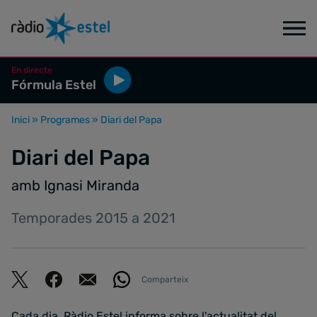
En directe
Fórmula Estel
Inici
»
Programes
»
Diari del Papa
Diari del Papa
amb Ignasi Miranda
Temporades 2015 a 2021
Comparteix
Cada dia, Ràdio Estel informa sobre l'actualitat del