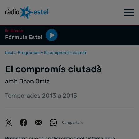
En directe
Fórmula Estel
Inici
»
Programes
»
El compromís ciutadà
El compromís ciutadà
amb Joan Ortiz
Temporades 2013 a 2015
Comparteix
Programa que fa anàlisi crítica del sistema però