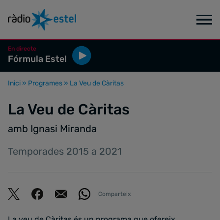
En directe
Fórmula Estel
Inici
»
Programes
»
La Veu de Càritas
La Veu de Càritas
amb Ignasi Miranda
Temporades 2015 a 2021
Comparteix
La veu de Càritas és un programa que ofereix