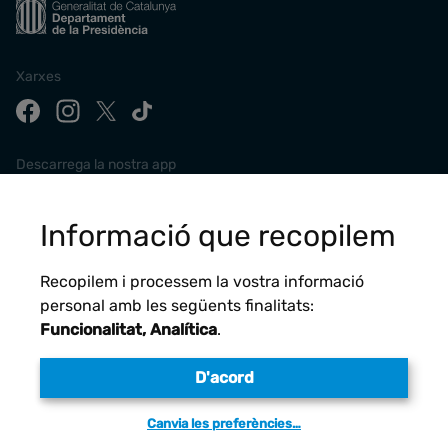
Xarxes
Descarrega la nostra app
Informació que recopilem
Recopilem i processem la vostra informació
personal amb les següents finalitats:
Funcionalitat, Analítica
.
D'acord
Avís legal
Canvia les preferències…