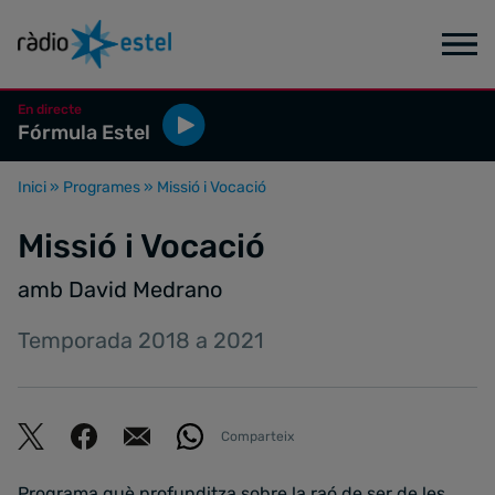
En directe
Fórmula Estel
Inici
»
Programes
»
Missió i Vocació
Missió i Vocació
amb David Medrano
Temporada 2018 a 2021
Comparteix
Programa què profunditza sobre la raó de ser de les