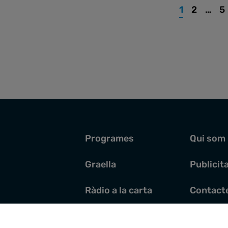
1
2
…
5
Programes
Qui som
Graella
Publicit
Ràdio a la carta
Contact
Pòdcasts
Santoral