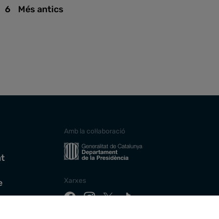
6
Més antics
Amb la col·laboració
at
Xarxes
e