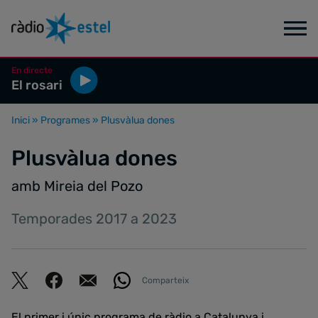
En directe
El rosari
Inici
»
Programes
»
Plusvàlua dones
Plusvàlua dones
amb Mireia del Pozo
Temporades 2017 a 2023
Comparteix
El primer i únic programa de ràdio a Catalunya i