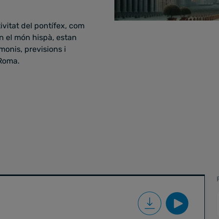
tivitat del pontífex, com
n el món hispà, estan
onis, previsions i
 Roma.