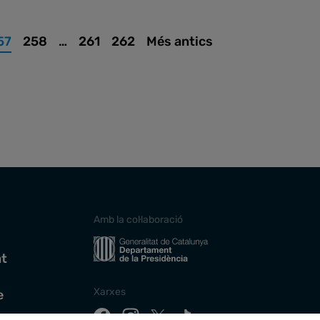
57
258
…
261
262
Més antics
Amb la col·laboració
at
Xarxes
e