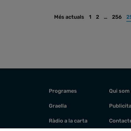
Més actuals
1
2
…
256
2
Programes
Qui som
Graella
Publicit
Ràdio a la carta
Contact