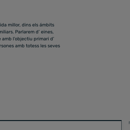
a millor, dins els ámbits
iliars. Parlarem d’ eines,
amb l’objectiu primari d’
ersones amb totess les seves