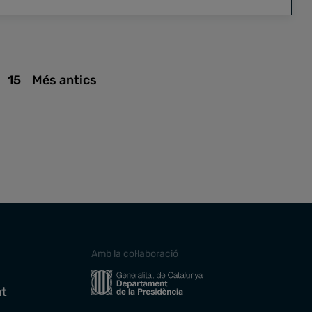
15
Més antics
Amb la col·laboració
at