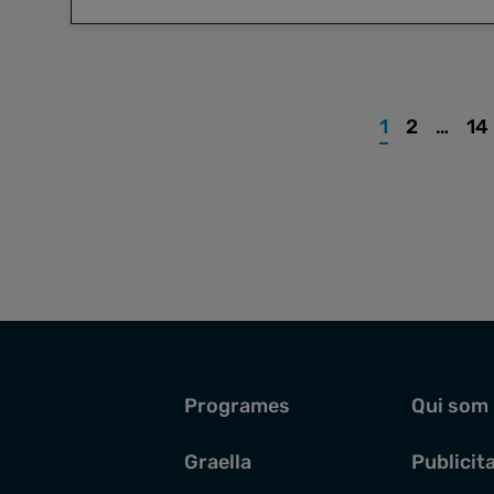
1
2
…
14
Programes
Qui som
Graella
Publicit