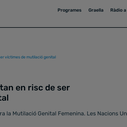
Programes
Graella
Ràdio a 
er víctimes de mutilació genital
an en risc de ser
tal
ntra la Mutilació Genital Femenina. Les Nacions 