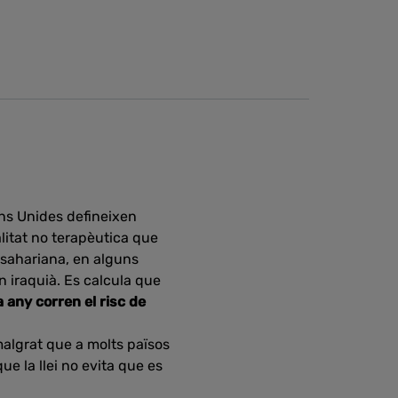
ons Unides defineixen
alitat no terapèutica que
ubsahariana, en alguns
an iraquià. Es calcula que
 any corren el risc de
malgrat que a molts països
ue la llei no evita que es