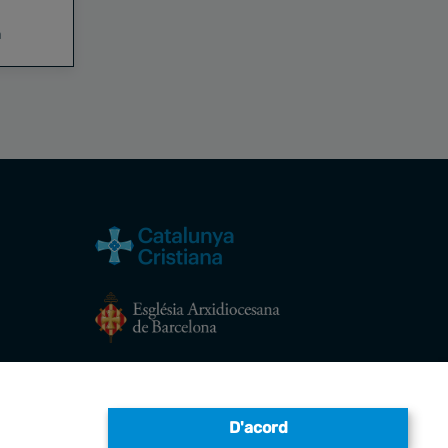
a
Avís legal
D'acord