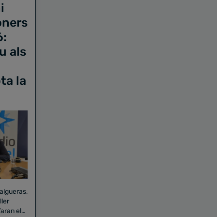
i
oners
6:
u als
ta la
Falgueras,
aran el