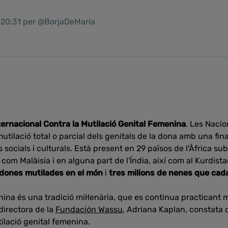
1 20:31 per @BorjaDeMaria
ternacional Contra la Mutilació Genital Femenina
. Les Naci
tilació total o parcial dels genitals de la dona amb una fin
 socials i culturals. Està present en 29 països de l'Àfrica s
 com Malàisia i en alguna part de l'Índia, així com al Kurdist
 dones mutilades en el món
i
tres milions de nenes que cada
nina és una tradició mil·lenària, que es continua practicant 
directora de la
Fundación Wassu
, Adriana Kaplan, constata q
ilació genital femenina.