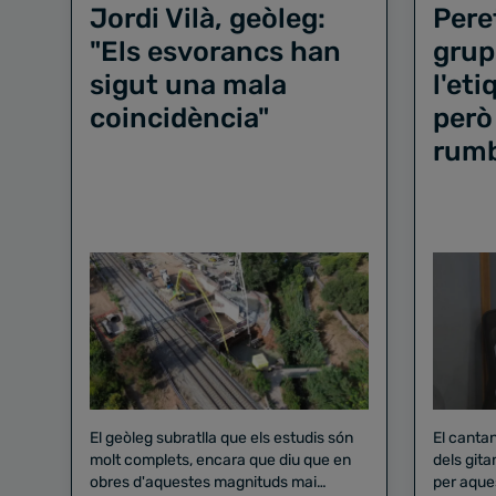
Jordi Vilà, geòleg:
Pere
"Els esvorancs han
grup
sigut una mala
l'et
coincidència"
però
rum
El geòleg subratlla que els estudis són
El canta
molt complets, encara que diu que en
dels gita
obres d'aquestes magnituds mai
per aque