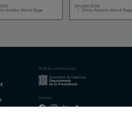
pregó de la Mercè
 2026
24 juliol 2026
lem Andrés
,
Mercè Raga
Glòria Romero
,
Mercè Rag
Amb la col·laboració
at
Xarxes
e
Descarrega la nostra app