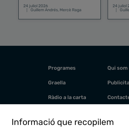
existeix el risc zero
24 juliol 2026
24 juliol
Guillem Andrés
,
Mercè Raga
Guil
Programes
Qui som
Graella
Publicit
Ràdio a la carta
Contact
Pòdcasts
Santoral
Informació que recopilem
Actualitat