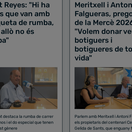
t Reyes: "Hi ha
Meritxell i Anton
s que van amb
Falgueras, preg
iqueta de rumba,
de la Mercè 202
 allò no és
"Volem donar ve
ba"
botiguers i
botigueres de to
vida"
nt destaca la rumba de carrer
Parlem amb Meritxell i Antoni 
nos i el do especial que tenen
els propietaris del centenari Celler
st gènere
Gelida de Sants, que enguany f