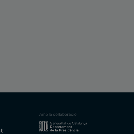
Amb la col·laboració
at