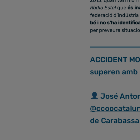
2013, quan van morir
Ràdio Estel
que
és in
federació d’indústri
bé i no s’ha identifi
per preveure situaci
ACCIDENT MOR
superen amb e
José Antoni
@ccoocatalu
de Carabassa