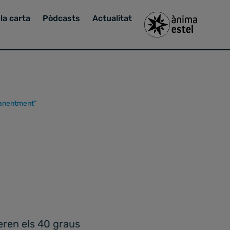
la carta
Pòdcasts
Actualitat
rmanentment”
eren els 40 graus