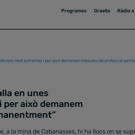
Programes
Graella
Ràdio a 
condicions molt extremes i per això demanem mesures de protecció pe
alla en unes
i per això demanem
rmanentment”
 a la mina de Cabanasses, hi ha llocs on se sup