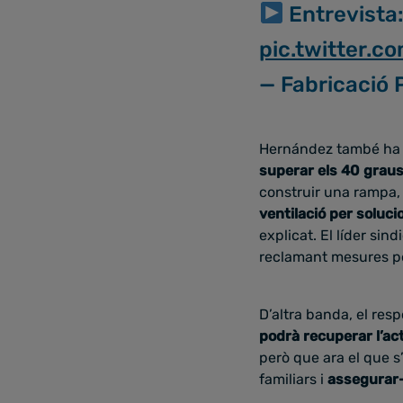
Entrevista
pic.twitter.
— Fabricació 
Hernández també ha
superar els 40 grau
construir una rampa, q
ventilació per soluc
explicat. El líder si
reclamant mesures pe
D’altra banda, el res
podrà recuperar l’act
però que ara el que s
familiars i
assegurar-