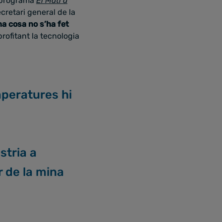
l programa
El Matí a
secretari general de la
a cosa no s’ha fet
profitant la tecnologia
peratures hi
stria a
r de la mina