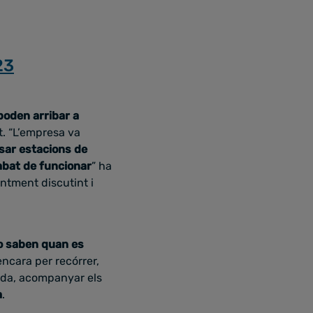
23
poden arribar a
nt. “L’empresa va
sar estacions de
abat de funcionar
” ha
ntment discutint i
o saben quan es
ncara per recórrer,
vida, acompanyar els
a
.