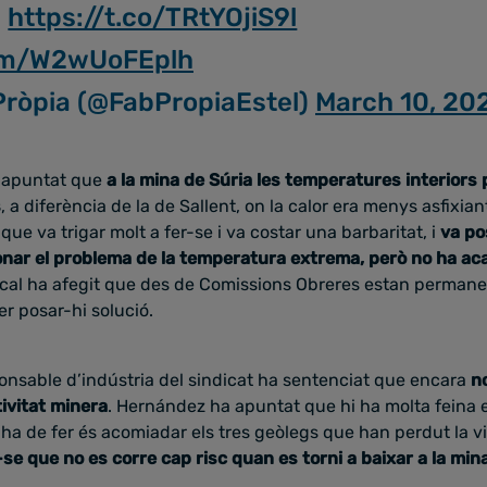
:
https://t.co/TRtYOjiS9l
com/W2wUoFEplh
Pròpia (@FabPropiaEstel)
March 10, 20
 apuntat que
a la mina de Súria les temperatures interiors 
s
, a diferència de la de Sallent, on la calor era menys asfixia
ue va trigar molt a fer-se i va costar una barbaritat, i
va po
ionar el problema de la temperatura extrema, però no ha ac
ndical ha afegit que des de Comissions Obreres estan permane
r posar-hi solució.
ponsable d’indústria del sindicat ha sentenciat que encara
n
ivitat minera
. Hernández ha apuntat que hi ha molta feina e
’ha de fer és acomiadar els tres geòlegs que han perdut la 
se que no es corre cap risc quan es torni a baixar a la min