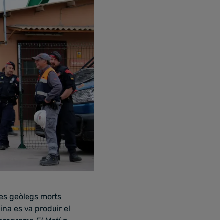
ves geòlegs morts
na es va produir el