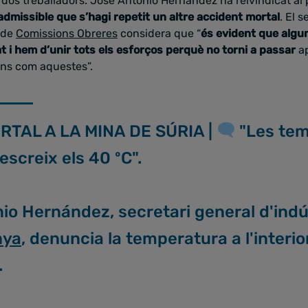
 dos treballadors. José Antonio Hernández ha reivindicat a
admissible que s’hagi repetit un altre accident mortal
. El 
a de
Comissions Obreres
considera que “
és evident que algun
cat i hem d’unir tots els esforços perquè no torni a passar
a
ons com aquestes”.
TAL A LA MINA DE SÚRIA |
"Les tem
screix els 40 ºC".
o Hernández, secretari general d'indú
nya
, denuncia la temperatura a l'interio
.