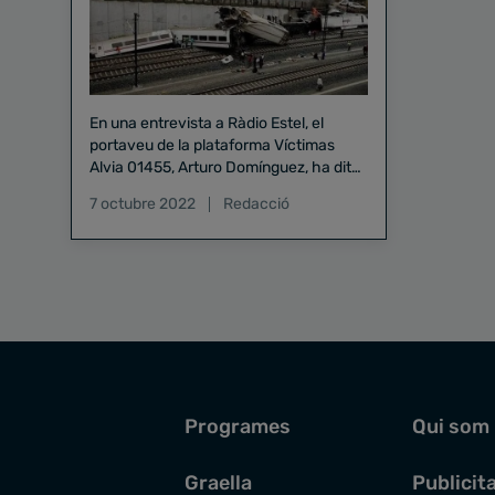
En una entrevista a Ràdio Estel, el
portaveu de la plataforma Víctimas
Alvia 01455, Arturo Domínguez, ha dit
que "és incomprensible que en ple segle
7 octubre 2022
Redacció
XXI no es vulgui investigar".
Programes
Qui som
Graella
Publicit