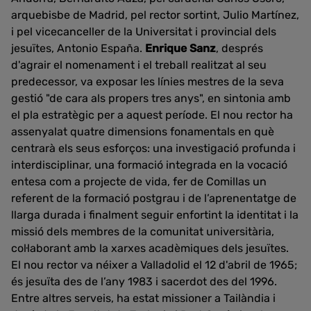
arquebisbe de Madrid, pel rector sortint, Julio Martínez,
i pel vicecanceller de la Universitat i provincial dels
jesuïtes, Antonio España.
Enrique Sanz
, després
d'agrair el nomenament i el treball realitzat al seu
predecessor, va exposar les línies mestres de la seva
gestió "de cara als propers tres anys", en sintonia amb
el pla estratègic per a aquest període. El nou rector ha
assenyalat quatre dimensions fonamentals en què
centrarà els seus esforços: una investigació profunda i
interdisciplinar, una formació integrada en la vocació
entesa com a projecte de vida, fer de Comillas un
referent de la formació postgrau i de l’aprenentatge de
llarga durada i finalment seguir enfortint la identitat i la
missió dels membres de la comunitat universitària,
col·laborant amb la xarxes acadèmiques dels jesuïtes.
El nou rector va néixer a Valladolid el 12 d'abril de 1965;
és jesuïta des de l’any 1983 i sacerdot des del 1996.
Entre altres serveis, ha estat missioner a Tailàndia i