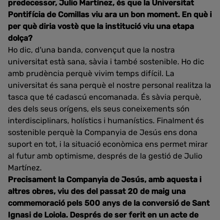
predecessor, Julio Martínez, és que la Universitat
Pontifícia de Comillas viu ara un bon moment. En què i
per què diria vostè que la institució viu una etapa
dolça?
Ho dic, d'una banda, convençut que la nostra
universitat està sana, sàvia i també sostenible. Ho dic
amb prudència perquè vivim temps difícil. La
universitat és sana perquè el nostre personal realitza la
tasca que té cadascú encomanada. És sàvia perquè,
des dels seus orígens, els seus coneixements són
interdisciplinars, holístics i humanístics. Finalment és
sostenible perquè la Companyia de Jesús ens dona
suport en tot, i la situació econòmica ens permet mirar
al futur amb optimisme, després de la gestió de Julio
Martínez.
Precisament la Companyia de Jesús, amb aquesta i
altres obres, viu des del passat 20 de maig una
commemoració pels 500 anys de la conversió de Sant
Ignasi de Loiola. Després de ser ferit en un acte de