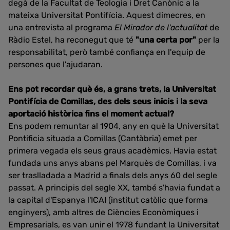
degà de la Facultat de Teologia i Dret Canònic a la
mateixa Universitat Pontifícia. Aquest dimecres, en
una entrevista al programa
El Mirador de l'actualitat
de
Ràdio Estel, ha reconegut que té
"una certa por"
per la
responsabilitat, però també confiança en l'equip de
persones que l'ajudaran.
Ens pot recordar què és, a grans trets, la Universitat
Pontifícia de Comillas, des dels seus inicis i la seva
aportació històrica fins el moment actual?
Ens podem remuntar al 1904, any en què la Universitat
Pontificia situada a Comillas (Cantàbria) emet per
primera vegada els seus graus acadèmics. Havia estat
fundada uns anys abans pel Marquès de Comillas, i va
ser traslladada a Madrid a finals dels anys 60 del segle
passat. A principis del segle XX, també s'havia fundat a
la capital d'Espanya l'ICAI (institut catòlic que forma
enginyers), amb altres de Ciències Econòmiques i
Empresarials, es van unir el 1978 fundant la Universitat