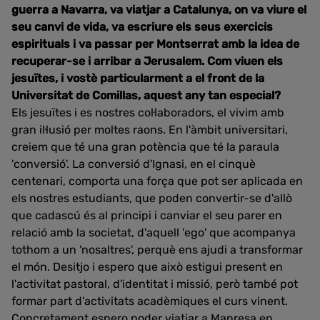
guerra a Navarra, va viatjar a Catalunya, on va viure el
seu canvi de vida, va escriure els seus exercicis
espirituals i va passar per Montserrat amb la idea de
recuperar-se i arribar a Jerusalem. Com viuen els
jesuïtes, i vostè particularment a el front de la
Universitat de Comillas, aquest any tan especial?
Els jesuïtes i es nostres col·laboradors, el vivim amb
gran il·lusió per moltes raons. En l'àmbit universitari,
creiem que té una gran potència que té la paraula
'conversió'. La conversió d'Ignasi, en el cinquè
centenari, comporta una força que pot ser aplicada en
els nostres estudiants, que poden convertir-se d'allò
que cadascú és al principi i canviar el seu parer en
relació amb la societat, d'aquell 'ego' que acompanya
tothom a un 'nosaltres', perquè ens ajudi a transformar
el món. Desitjo i espero que això estigui present en
l'activitat pastoral, d'identitat i missió, però també pot
formar part d'activitats acadèmiques el curs vinent.
Concretament espero poder viatjar a Manresa en