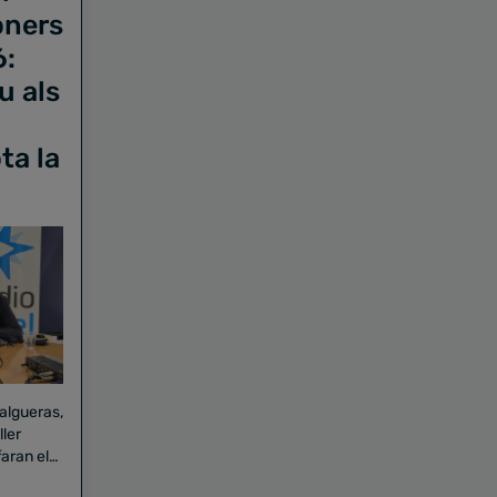
oners
6:
u als
ta la
Falgueras,
aran el