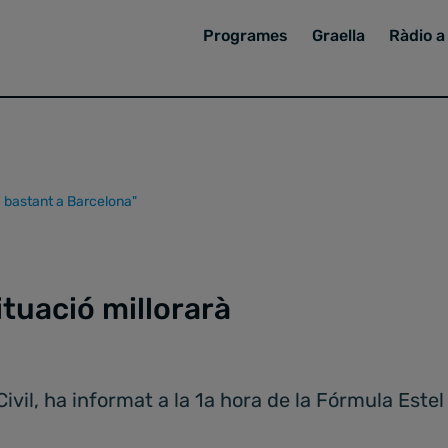
Programes
Graella
Ràdio a 
à bastant a Barcelona"
ituació millorarà
ivil, ha informat a la 1a hora de la Fórmula Estel