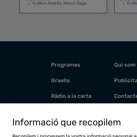
Guillem Andrés
,
Mercè Raga
Guil
Programes
Qui som
Graella
Publicit
Ràdio a la carta
Contact
Pòdcasts
Santoral
Informació que recopilem
Actualitat
Recopilem i processem la vostra informació personal a