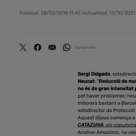
Publicat: 28/02/2018 11:45 Actualitzat: 13/10/202
Comparteix
Sergi Delgado
, sotsdirec
Neucat
: "
Reducció de mobi
no és de gran intensitat
pot haver problemes: neu a
millorarà bastant a Barcelo
sotsdirector de Protecció
Aquest dijous comença a B
CATAZòNIA
, els caputxin
Andino-Amazònic, ha relat