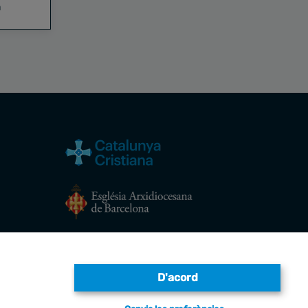
a
Avís legal
D'acord