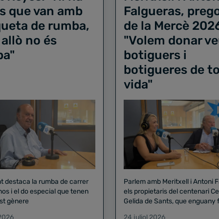
s que van amb
Falgueras, preg
iqueta de rumba,
de la Mercè 202
 allò no és
"Volem donar ve
ba"
botiguers i
botigueres de to
vida"
nt destaca la rumba de carrer
Parlem amb Meritxell i Antoni 
nos i el do especial que tenen
els propietaris del centenari Celler
st gènere
Gelida de Sants, que enguany f
pregó de la Mercè
 2026
24 juliol 2026