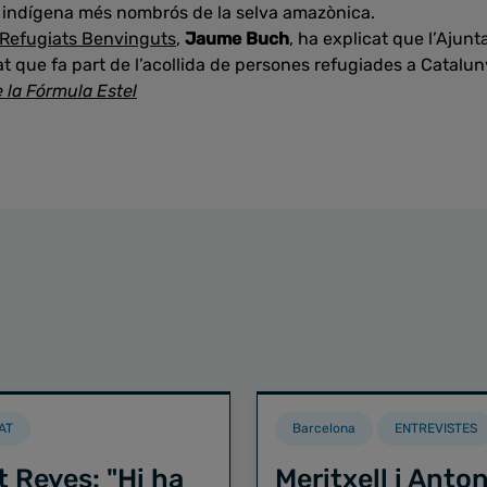
p indígena més nombrós de la selva amazònica.
Refugiats Benvinguts
,
Jaume Buch
, ha explicat que l’Aju
tat que fa part de l’acollida de persones refugiades a Catalun
e la Fórmula Estel
AT
Barcelona
ENTREVISTES
t Reyes: "Hi ha
Meritxell i Anton