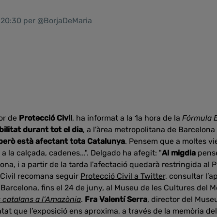
1 20:30 per @BorjaDeMaria
tor de
Protecció Civil
, ha informat a la 1a hora de la
Fórmula 
litat durant tot el dia
, a l'àrea metropolitana de Barcelona i
 però està afectant tota Catalunya
. Pensem que a moltes vie
 la calçada, cadenes...". Delgado ha afegit: "
Al migdia
pense
na, i a partir de la tarda l'afectació quedarà restringida al Pi
 Civil recomana seguir
Protecció Civil a Twitter
, consultar l’a
arcelona, fins el 24 de juny, al Museu de les Cultures del Mó
s catalans a l’Amazònia
.
Fra Valentí Serra
, director del Muse
at que l’exposició ens aproxima, a través de la memòria del