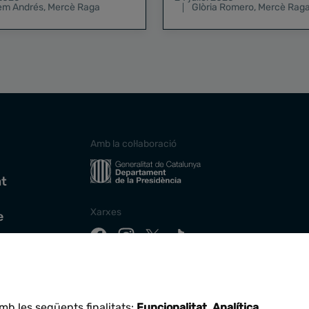
lem Andrés
,
Mercè Raga
Glòria Romero
,
Mercè Rag
Amb la col·laboració
at
Xarxes
e
Descarrega la nostra app
mb les següents finalitats:
Funcionalitat, Analítica
.