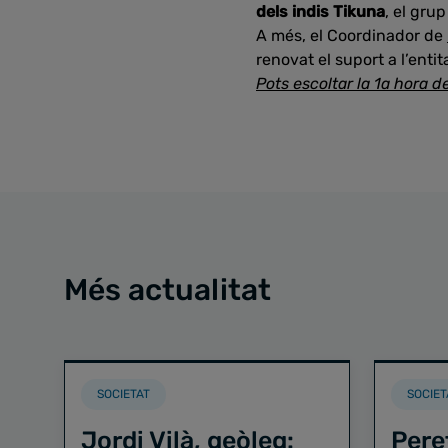
dels indis Tikuna
, el gru
A més, el Coordinador de
renovat el suport a l’enti
Pots escoltar la 1a hora d
Més actualitat
SOCIETAT
SOCIET
Jordi Vilà, geòleg:
Pere