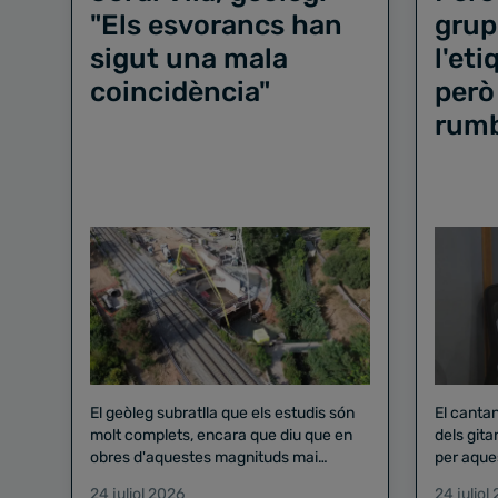
"Els esvorancs han
grup
sigut una mala
l'et
coincidència"
però
rum
El geòleg subratlla que els estudis són
El canta
molt complets, encara que diu que en
dels gita
obres d'aquestes magnituds mai
per aque
existeix el risc zero
24 juliol 2026
24 juliol