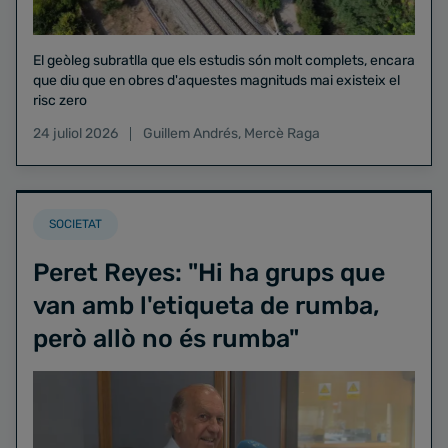
El geòleg subratlla que els estudis són molt complets, encara
que diu que en obres d'aquestes magnituds mai existeix el
risc zero
24 juliol 2026
Guillem Andrés
,
Mercè Raga
SOCIETAT
Peret Reyes: "Hi ha grups que
van amb l'etiqueta de rumba,
però allò no és rumba"